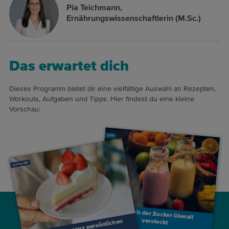
Pia Teichmann,
Ernährungswissenschaftlerin (M.Sc.)
Das erwartet dich
Dieses Programm bietet dir eine vielfältige Auswahl an Rezepten,
Workouts, Aufgaben und Tipps. Hier findest du eine kleine
Vorschau:
TIPP
AUFGABE
Wo sich der Zucker überall
versteckt
Finde deine ganz persönlichen