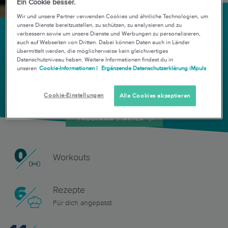
Ein Cookie besser.
Wir und unsere Partner verwenden Cookies und ähnliche Technologien, um
unsere Dienste bereitzustellen, zu schützen, zu analysieren und zu
verbessern sowie um unsere Dienste und Werbungen zu personalisieren,
So schaffst du 7 Tage ohne
auch auf Webseiten von Dritten. Dabei können Daten auch in Länder
übermittelt werden, die möglicherweise kein gleichwertiges
Zucker
Datenschutzniveau haben. Weitere Informationen findest du in
unseren
Cookie-Informationen |
Ergänzende Datenschutzerklärung iMpuls
DAUER
INTENSITÄT
7 Tage
Cookie-Einstellungen
Alle Cookies akzeptieren
PROGRAMM STARTEN
0
Workouts
6
Rezepte
Für dich angepasst