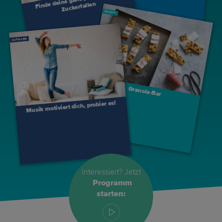
Zuckerfallen
REZEPT
AUFGABE
Granola-Bar
Musik motiviert dich, probier es!
Interessiert? Jetzt
Programm
starten: