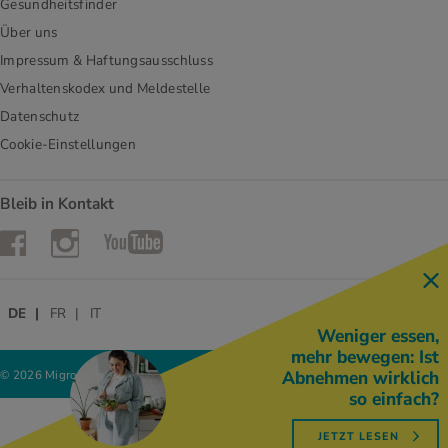
Gesundheitsfinder
Über uns
Impressum & Haftungsausschluss
Verhaltenskodex und Meldestelle
Datenschutz
Cookie-Einstellungen
Bleib in Kontakt
Instagram
Facebook
YouTube
DE
FR
IT
Weniger essen,
mehr bewegen: Ist
Abnehmen wirklich
© 2026 Migros-Genossenschafts-Bund
so einfach?
JETZT LESEN