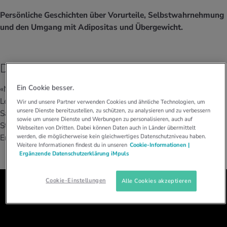
UELLE THEMEN IM BEREICH SERVICES
Persönliche Geschichten über Vorurteile, Selbstwahrnehmung
rgien & Intoleranzen
ersport
afen
engesundheit
Angebote
und den Umgang mit Adipositas und Übergewicht.
ungsmittel
ess
lness
chwerden
Tools, Test & Quizze
Die Geschichte von Sarah E.
stoffe
zinisches Wissen
UELLE THEMEN IM BEREICH BEWEGUNG
UELLE THEMEN IM BEREICH ENTSPANNUNG
Ein Cookie besser.
«Nie würde sich irgendjemand neben mich setzen. Da stehen die
Kalorienverbrauch berechnen
Glücklich sein
UELLE THEMEN IM BEREICH ERNÄHRUNG
UELLE THEMEN IM BEREICH MEDIZIN
Leute lieber. Als wär ich ansteckend.»
Solche Momente erlebt
Wir und unsere Partner verwenden Cookies und ähnliche Technologien, um
unsere Dienste bereitzustellen, zu schützen, zu analysieren und zu verbessern
Sarah immer wieder im Alltag. Im Video erzählt sie, wie sich
BMI berechnen
Mund- & Zahnpflege
sowie um unsere Dienste und Werbungen zu personalisieren, auch auf
Stigmatisierung anfühlt und welche Spuren sie hinterlässt. Ihre
Personal Health Coaching
Personal Health Coaching
Webseiten von Dritten. Dabei können Daten auch in Länder übermittelt
werden, die möglicherweise kein gleichwertiges Datenschutzniveau haben.
Erfahrungen zeigen, was oft unbemerkt bleibt.
Weitere Informationen findest du in unseren
Cookie-Informationen |
Personal Health Coaching
Personal Health Coaching
Ergänzende Datenschutzerklärung iMpuls
Cookie-Einstellungen
Alle Cookies akzeptieren