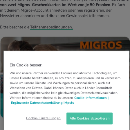
UELLE THEMEN IM BEREICH SERVICES
von zwei Migros-Geschenkkarten im Wert von je 50 Franken
. Einfach
mit deinem Migros-Account anmelden oder neu registrieren, den
rgien & Intoleranzen
ersport
afen
engesundheit
Angebote
Newsletter abonnieren und direkt am Gewinnspiel teilnehmen.
ungsmittel
ess
lness
chwerden
Bitte beachte die
Teilnahmebedingungen.
Tools, Test & Quizze
stoffe
zinisches Wissen
UELLE THEMEN IM BEREICH BEWEGUNG
UELLE THEMEN IM BEREICH ENTSPANNUNG
Kalorienverbrauch berechnen
Glücklich sein
UELLE THEMEN IM BEREICH ERNÄHRUNG
UELLE THEMEN IM BEREICH MEDIZIN
Ein Cookie besser.
BMI berechnen
Mund- & Zahnpflege
Personal Health Coaching
Personal Health Coaching
Wir und unsere Partner verwenden Cookies und ähnliche Technologien, um
unsere Dienste bereitzustellen, zu schützen, zu analysieren und zu verbessern
sowie um unsere Dienste und Werbungen zu personalisieren, auch auf
Personal Health Coaching
Personal Health Coaching
Webseiten von Dritten. Dabei können Daten auch in Länder übermittelt
werden, die möglicherweise kein gleichwertiges Datenschutzniveau haben.
Weitere Informationen findest du in unseren
Cookie-Informationen |
Ergänzende Datenschutzerklärung iMpuls
Cookie-Einstellungen
Alle Cookies akzeptieren