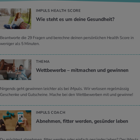
IMPULS HEALTH SCORE
Wie steht es um deine Ge­sund­heit?
Beantworte die 29 Fragen und berechne deinen persönlichen Health Score in
weniger als 5 Minuten.
THEMA
Wett­be­wer­be – mit­ma­chen und ge­win­nen
Nirgends geht gewinnen leichter als bei iMpuls. Wir verlosen regelmässig
Geschenke und Gutscheine. Mache bei den Wettbewerben mit und gewinne!
IMPULS COACH
Ab­neh­men, fit­ter wer­den, ge­sün­der leben
Du möchtest abnehmen, fitter werden oder einfach gesünder leben? Der iMpuls