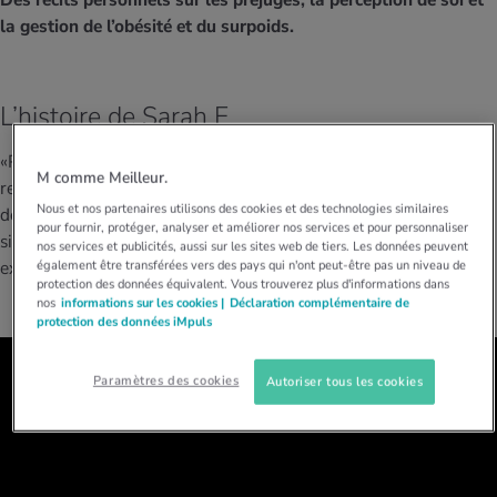
Des récits personnels sur les préjugés, la perception de soi et
MES ACTUELS DANS LE DOMAINE SERVICE
la gestion de l’obésité et du surpoids.
rgies et intolérances
ts d’hiver
xation au quotidien
ir médical
Offres
ents
ess
niques de relaxation
cine spécialisée
L’histoire de Sarah E.
Tool, test et quiz
iments
té des femmes
«Personne ne s’assied jamais à côté de moi. Les gens préfèrent
MES ACTUELS DANS LE DOMAINE MOUVEMENT
MES ACTUELS DANS LE DOMAINE RELAXATION
M comme Meilleur.
rester debout. Comme si j’étais contagieuse.»
Sarah vit ce genre
Calculer la consommation de calories
Travail et santé
Nous et nos partenaires utilisons des cookies et des technologies similaires
de situation au quotidien. Dans la vidéo, elle explique ce que
MES ACTUELS DANS LE DOMAINE ALIMENTATION
MES ACTUELS DANS LE DOMAINE MÉDECINE
pour fournir, protéger, analyser et améliorer nos services et pour personnaliser
signifie la stigmatisation et quelles sont ses conséquences. Ses
nos services et publicités, aussi sur les sites web de tiers. Les données peuvent
Calculateur d’IMC
Réduire la tension artérielle
également être transférées vers des pays qui n'ont peut-être pas un niveau de
expériences mettent en lumière ce qui passe souvent inaperçu.
Course & Jogging
Détente active
protection des données équivalent. Vous trouverez plus d'informations dans
nos
informations sur les cookies |
Déclaration complémentaire de
protection des données iMpuls
Calculez votre besoin en calories
Douleurs nerveuses
Paramètres des cookies
Autoriser tous les cookies