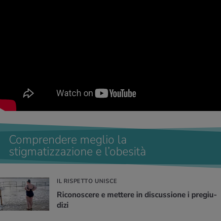
Comprendere meglio la
stigmatizzazione e l’obesità
IL RISPETTO UNISCE
Ri­co­no­sce­re e met­te­re in di­scus­sio­ne i pre­giu­
di­zi