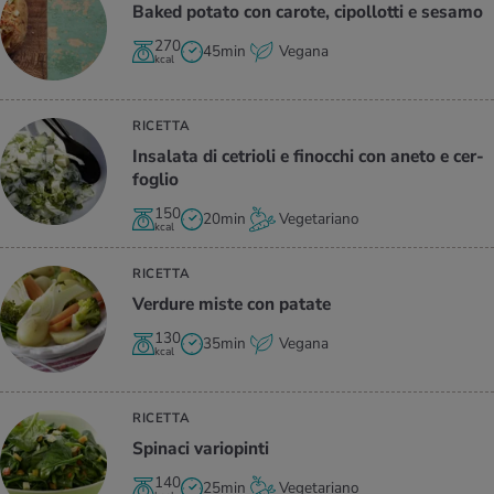
Baked po­ta­to con ca­ro­te, ci­pol­lot­ti e se­sa­mo
270
45min
Vegana
kcal
RICETTA
In­sa­la­ta di ce­trio­li e fi­noc­chi con aneto e cer­
fo­glio
150
20min
Vegetariano
kcal
RICETTA
Ver­du­re miste con pa­ta­te
130
35min
Vegana
kcal
RICETTA
Spi­na­ci va­rio­pin­ti
140
25min
Vegetariano