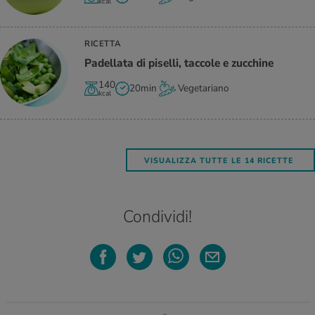
kcal
RICETTA
Pa­del­la­ta di pi­sel­li, tac­co­le e zuc­chi­ne
140
20min
Vegetariano
kcal
VISUALIZZA TUTTE LE 14 RICETTE
Condividi!