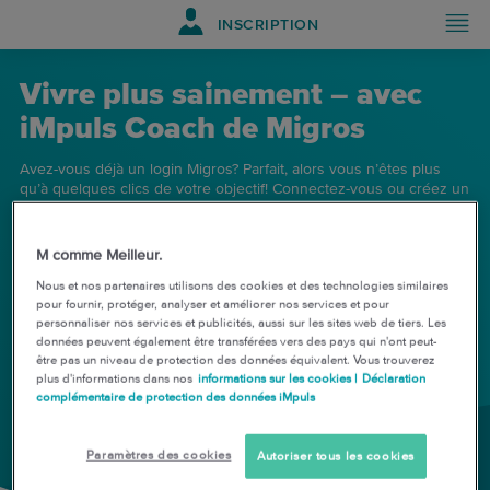
INSCRIPTION
Vivre plus sainement – avec
iMpuls Coach de Migros
Avez-vous déjà un login Migros? Parfait, alors vous n’êtes plus
qu’à quelques clics de votre objectif! Connectez-vous ou créez un
nouveau compte de login Migros!
M comme Meilleur.
Connexion
Nous et nos partenaires utilisons des cookies et des technologies similaires
pour fournir, protéger, analyser et améliorer nos services et pour
personnaliser nos services et publicités, aussi sur les sites web de tiers. Les
données peuvent également être transférées vers des pays qui n'ont peut-
être pas un niveau de protection des données équivalent. Vous trouverez
plus d'informations dans nos
informations sur les cookies |
Déclaration
complémentaire de protection des données iMpuls
Paramètres des cookies
Autoriser tous les cookies