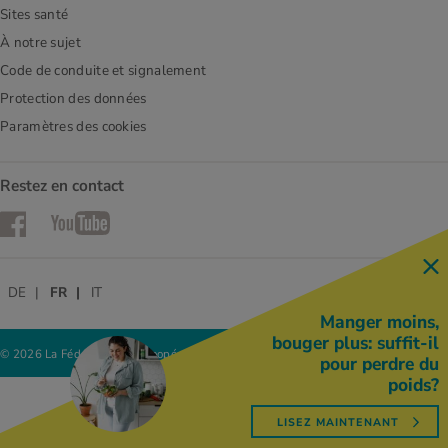
Sites santé
À notre sujet
Code de conduite et signalement
Protection des données
Paramètres des cookies
Restez en contact
Facebook
YouTube
DE
FR
IT
Manger moins,
bouger plus: suffit-il
© 2026 La Fédération des coopératives Migros
pour perdre du
poids?
LISEZ MAINTENANT