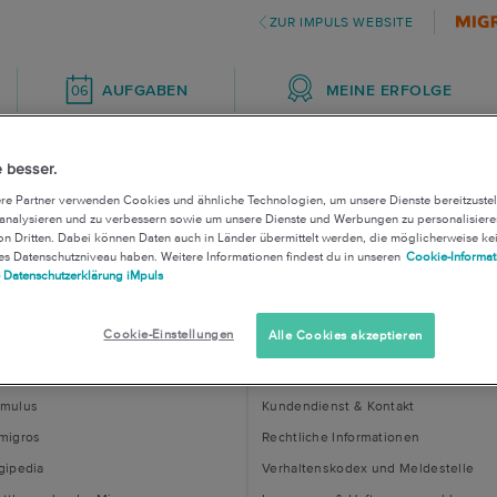
ZUR IMPULS WEBSITE
MEINE ERFOLGE
06
AUFGABEN
ch die Seite nicht finden.
 besser.
re Partner verwenden Cookies und ähnliche Technologien, um unsere Dienste bereitzustel
nicht mehr oder sie wurde vom Coach archiviert, ve
 analysieren und zu verbessern sowie um unsere Dienste und Werbungen zu personalisiere
n Dritten. Dabei können Daten auch in Länder übermittelt werden, die möglicherweise ke
es Datenschutzniveau haben. Weitere Informationen findest du in unseren
Cookie-Informat
 Datenschutzerklärung iMpuls
rteile & Inspirationen
Kontakt & Hilfe
Cookie-Einstellungen
Alle Cookies akzeptieren
puls Newsletter
Oft gestellte Fragen zu iMpuls
mulus
Kundendienst & Kontakt
migros
Rechtliche Informationen
gipedia
Verhaltenskodex und Meldestelle