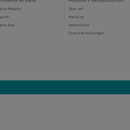
ttbewerbe der Migros
Impressum & Haftungsausschluss
gros-Magazin
Über uns
gusto
Werbung
gros App
Datenschutz
Cookie-Einstellungen