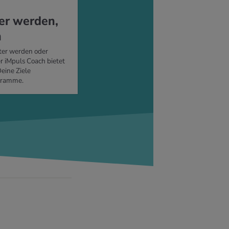
ter wer­den,
n
ter werden oder
r iMpuls Coach bietet
Deine Ziele
gramme.