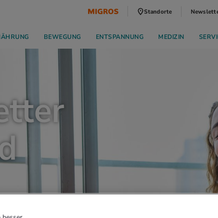
Standorte
Newslett
NÄHRUNG
BEWEGUNG
ENTSPANNUNG
MEDIZIN
SERVI
tter
nd
 besser.