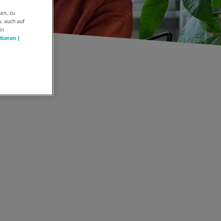
en, zu
, auch auf
in
tionen |