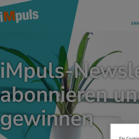
ER
iMpuls-Newsle
abonnieren u
gewinnen
Ein Cookie