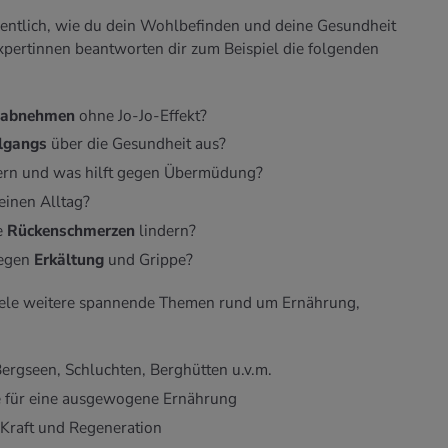
entlich, wie du dein Wohlbefinden und deine Gesundheit
xpertinnen beantworten dir zum Beispiel die folgenden
abnehmen
ohne Jo-Jo-Effekt?
lgangs
über die Gesundheit aus?
ern und was hilft gegen Übermüdung?
einen Alltag?
e
Rückenschmerzen
lindern?
gegen
Erkältung
und Grippe?
viele weitere spannende Themen rund um Ernährung,
rgseen, Schluchten, Berghütten u.v.m.
e für eine ausgewogene Ernährung
Kraft und Regeneration