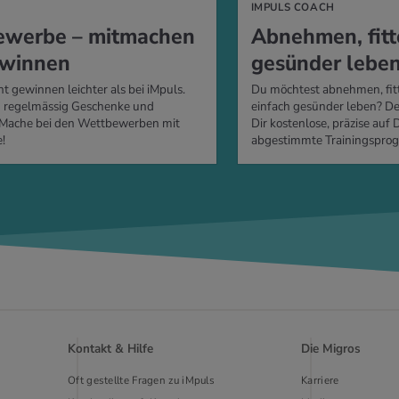
IMPULS COACH
­wer­be – mit­ma­chen
Ab­neh­men, fit­
­win­nen
ge­sün­der lebe
t gewinnen leichter als bei iMpuls.
Du möchtest abnehmen, fit
n regelmässig Geschenke und
einfach gesünder leben? De
 Mache bei den Wettbewerben mit
Dir kostenlose, präzise auf 
!
abgestimmte Trainingspro
Kontakt & Hilfe
Die Migros
Oft gestellte Fragen zu iMpuls
Karriere