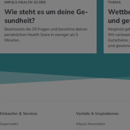
IMPULS HEALTH SCORE
THEMA
Wie steht es um deine Ge­
Wett­be
sund­heit?
und ge
Beantworte die 29 Fragen und berechne deinen
Nirgends geh
persönlichen Health Score in weniger als 5
Wir verlose
Minuten.
Gutscheine.
und gewinne
Einkaufen & Services
Vorteile & Inspirationen
Supermarkt
iMpuls Newsletter