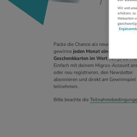
Wir und unse
schützen, zu
Webseiten vo
gleichwertig
Ergänzende
Packe die Chance als neue*r Abonnent
gewinne
jeden Monat eine von zwei M
Geschenkkarten im Wert von je 50 Fr
Einfach mit deinem Migros-Account a
oder neu registrieren, den Newsletter
abonnieren und direkt am Gewinnspiel
teilnehmen.
Bitte beachte die
Teilnahmebedingunge