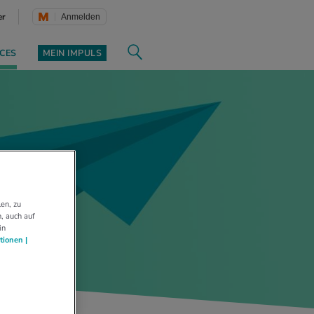
er
Anmelden
CES
MEIN IMPULS
en, zu
, auch auf
in
tionen |