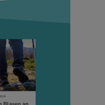
ELN
n Blasen an