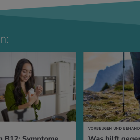
n:
VORBEUGEN UND BEHAND
n B12: Symptome
Was hilft gege