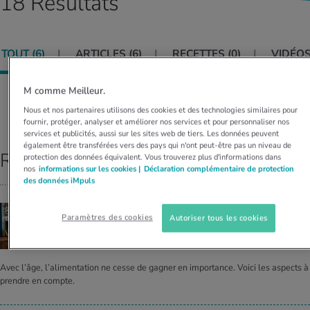
18 Résultats
MES ACTUELS DANS LE DOMAINE SERVICE
rgies et intolérances
ts d’hiver
xation au quotidien
ir médical
Offres
TOUT (
6
)
ARTICLES (
6
)
RECETTES (
0
)
VIDÉOS
ents
ess
niques de relaxation
cine spécialisée
Tool, test et quiz
M comme Meilleur.
iments
té des femmes
MES ACTUELS DANS LE DOMAINE MOUVEMENT
MES ACTUELS DANS LE DOMAINE RELAXATION
Classer par:
PERTINENCE
Nous et nos partenaires utilisons des cookies et des technologies similaires pour
fournir, protéger, analyser et améliorer nos services et pour personnaliser nos
Calculer la consommation de calories
Travail et santé
services et publicités, aussi sur les sites web de tiers. Les données peuvent
MES ACTUELS DANS LE DOMAINE ALIMENTATION
MES ACTUELS DANS LE DOMAINE MÉDECINE
également être transférées vers des pays qui n'ont peut-être pas un niveau de
Résultats principaux
protection des données équivalent. Vous trouverez plus d'informations dans
Calculateur d’IMC
Réduire la tension artérielle
nos
informations sur les cookies |
Déclaration complémentaire de protection
Course & Jogging
Détente active
des données iMpuls
Calculez votre besoin en calories
Douleurs nerveuses
LA SANTÉ DES SENIORS PASSE PAR L’ASSIETTE
Paramètres des cookies
Autoriser tous les cookies
Com­ment bien se nour­rir avec l’âge?
Avec l’âge, l’alimentation ne cesse de gagner en importance. Voici les aspects à
prendre en compte.