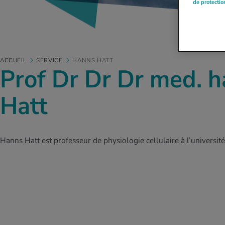
de protecti
ACCUEIL
SERVICE
HANNS HATT
Prof Dr Dr Dr med. h
Hatt
Hanns Hatt est professeur de physiologie cellulaire à l’universi