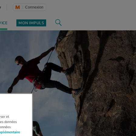
r
Connexion
VICE
MON IMPULS
yser et
 Les données
données
mplémentaire