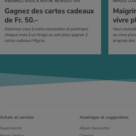
ABONNEZ-VOUS À NOTRE NEWSLETTER
IMPULS CO
Gagnez des cartes cadeaux
Mai­gri
de Fr. 50.–
vivre p
Abonnez-vous à notre newsletter et participez
Vous souhait
chaque mois à un tirage au sort pour gagner 2
ou vivre plu
cartes cadeaux Migros.
propose des
Achats et services
Avantages et suggestions
Supermarché
iMpuls Newsletter
Migros Online
Cumulus