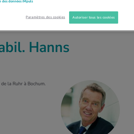
on des données iMpuls
Paramètres des cookies
Autoriser tous les cookies
abil. Hanns
té de la Ruhr à Bochum.