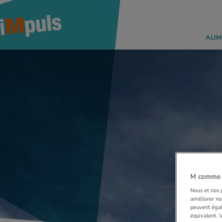
ALIM
M comme M
Nous et nos p
améliorer nos
peuvent égal
équivalent. 