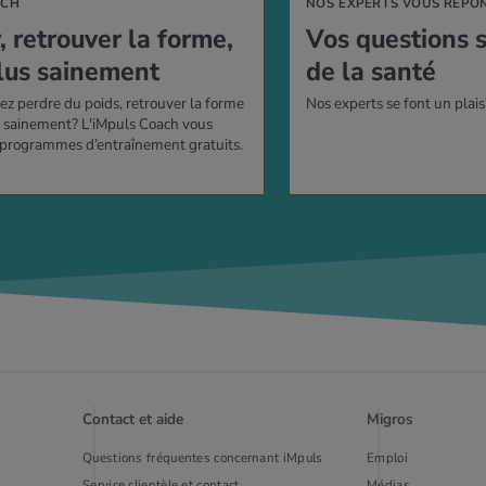
ACH
NOS EXPERTS VOUS RÉPO
r, retrou­ver la forme,
Vos ques­tions 
lus sai­ne­ment
de la santé
ez perdre du poids, retrouver la forme
Nos experts se font un plais
s sainement? L'iMpuls Coach vous
 programmes d’entraînement gratuits.
Contact et aide
Migros
Questions fréquentes concernant iMpuls
Emploi
Service clientèle et contact
Médias