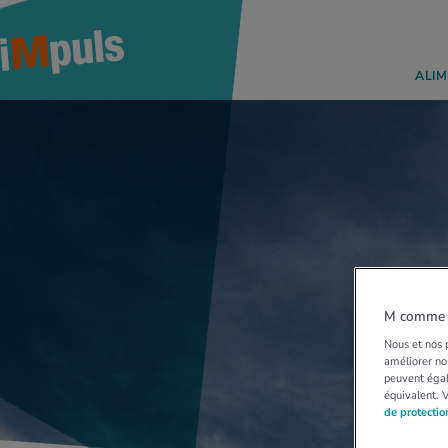
ALIM
M comme M
Nous et nos p
améliorer nos
peuvent égal
équivalent. 
de protecti