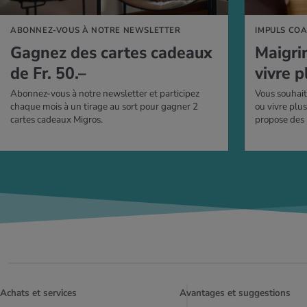
ABONNEZ-VOUS À NOTRE NEWSLETTER
IMPULS CO
Gagnez des cartes cadeaux
Mai­gri
de Fr. 50.–
vivre p
Abonnez-vous à notre newsletter et participez
Vous souhait
chaque mois à un tirage au sort pour gagner 2
ou vivre plu
cartes cadeaux Migros.
propose des
Achats et services
Avantages et suggestions