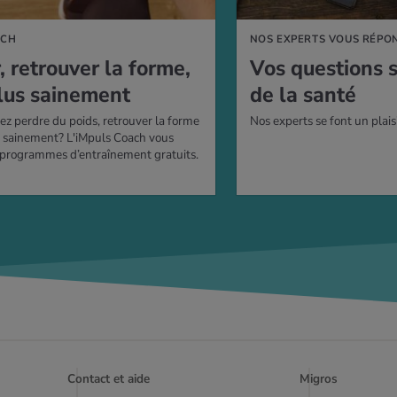
ACH
NOS EXPERTS VOUS RÉPO
r, retrou­ver la forme,
Vos ques­tions 
lus sai­ne­ment
de la santé
ez perdre du poids, retrouver la forme
Nos experts se font un plais
s sainement? L'iMpuls Coach vous
 programmes d’entraînement gratuits.
Contact et aide
Migros