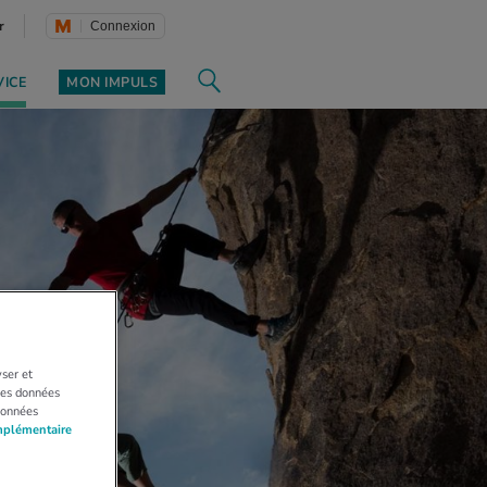
r
Connexion
VICE
MON IMPULS
yser et
 Les données
données
mplémentaire