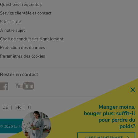
Questions fréquentes
Service clientèle et contact
Sites santé
À notre sujet
Code de conduite et signalement
Protection des données
Paramètres des cookies
Restez en contact
Facebook
YouTube
Manger moins,
DE
FR
IT
bouger plus: suffit-il
pour perdre du
poids?
© 2026 La Fédération des coopératives Migros
LISEZ MAINTENANT