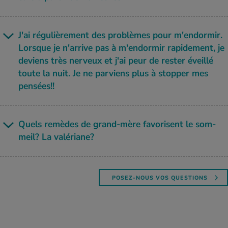
J'ai régu­liè­re­ment des pro­blèmes pour m'en­dor­mir.
Lorsque je n'ar­rive pas à m'en­dor­mir rapi­de­ment, je
deviens très ner­veux et j'ai peur de res­ter éveillé
toute la nuit. Je ne par­viens plus à stop­per mes
pen­sées!!
Quels remèdes de grand-mère favo­risent le som­
meil? La valé­riane?
POSEZ-NOUS VOS QUESTIONS