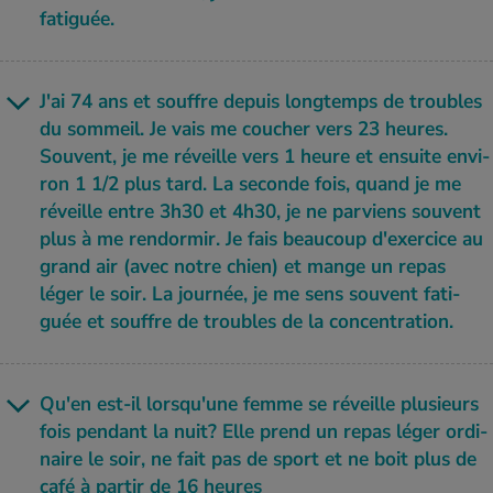
fati­guée.
J'ai 74 ans et souffre depuis long­temps de troubles
du som­meil. Je vais me cou­cher vers 23 heures.
Sou­vent, je me réveille vers 1 heure et ensuite envi­
ron 1 1/2 plus tard. La seconde fois, quand je me
réveille entre 3h30 et 4h30, je ne par­viens sou­vent
plus à me ren­dor­mir. Je fais beau­coup d'exer­cice au
grand air (avec notre chien) et mange un repas
léger le soir. La jour­née, je me sens sou­vent fati­
guée et souffre de troubles de la concen­tra­tion.
Qu'en est-il lors­qu'une femme se réveille plu­sieurs
fois pen­dant la nuit? Elle prend un repas léger ordi­
naire le soir, ne fait pas de sport et ne boit plus de
café à par­tir de 16 heures