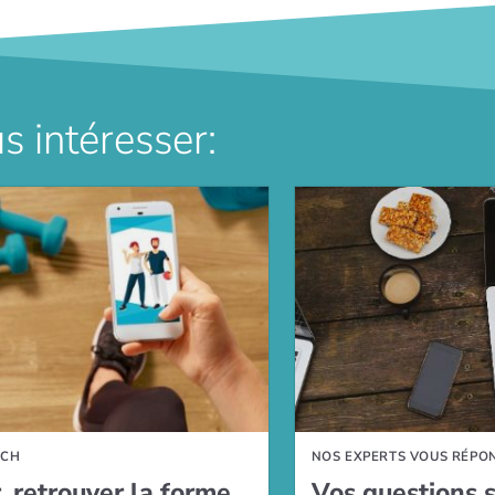
s intéresser:
ACH
NOS EXPERTS VOUS RÉPO
r, retrou­ver la forme,
Vos ques­tions 