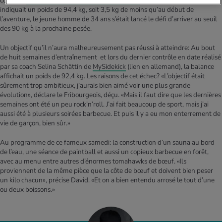
contrôle
après quatre semaines d’entraînement
, alors que la balance lui
indiquait un poids de 94,4 kg, soit 3,5 kg de moins qu’au début de
l’aventure, le jeune homme de 34 ans s’était lancé le défi d’arriver au seuil
des 90 kg à la prochaine pesée.
Un objectif qu’il n’aura malheureusement pas réussi à atteindre: Au bout
de huit semaines d’entraînement et lors du dernier contrôle en date réalisé
par sa coach Selina Schättin de
MySidekick
(lien en allemand)
, la balance
affichait un poids de 92,4 kg. Les raisons de cet échec? «L’objectif était
sûrement trop ambitieux, j’aurais bien aimé voir une plus grande
évolution», déclare le Fribourgeois, déçu. «Mais il faut dire que les dernières
semaines ont été un peu rock’n’roll. J’ai fait beaucoup de sport, mais j’ai
aussi été à plusieurs soirées barbecue. Et puis il y a eu mon enterrement de
vie de garçon, bien sûr.»
Au programme de ce fameux samedi: la construction d’un sauna au bord
de l’eau, une séance de paintball et aussi un copieux barbecue en forêt,
avec au menu entre autres d’énormes tomahawks de bœuf. «Ils
proviennent de la même pièce que la côte de bœuf et doivent bien peser
un kilo chacun», précise David. «Et on a bien entendu arrosé le tout d’une
ou deux boissons.»