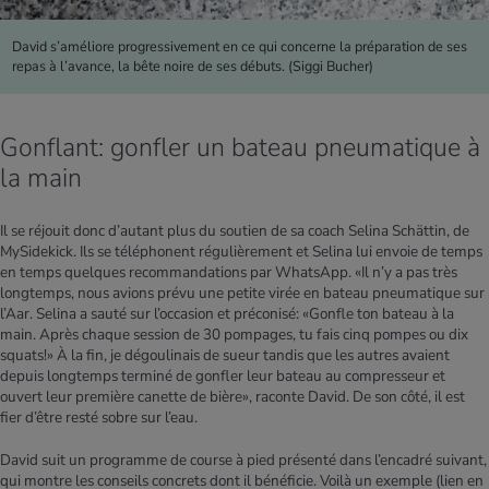
David s’améliore progressivement en ce qui concerne la préparation de ses
repas à l’avance, la bête noire de ses débuts. (Siggi Bucher)
Gonflant: gonfler un bateau pneumatique à
la main
Il se réjouit donc d’autant plus du soutien de sa coach Selina Schättin, de
MySidekick. Ils se téléphonent régulièrement et Selina lui envoie de temps
en temps quelques recommandations par WhatsApp. «Il n’y a pas très
longtemps, nous avions prévu une petite virée en bateau pneumatique sur
l’Aar. Selina a sauté sur l’occasion et préconisé: «Gonfle ton bateau à la
main. Après chaque session de 30 pompages, tu fais cinq pompes ou dix
squats!» À la fin, je dégoulinais de sueur tandis que les autres avaient
depuis longtemps terminé de gonfler leur bateau au compresseur et
ouvert leur première canette de bière», raconte David. De son côté, il est
fier d’être resté sobre sur l’eau.
David suit un programme de course à pied présenté dans l’encadré suivant,
qui montre les conseils concrets dont il bénéficie.
Voilà un exemple
(lien en