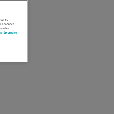
yser et
 Les données
données
mplémentaire