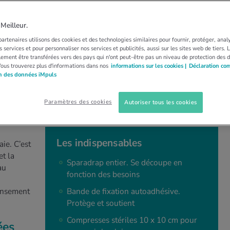
IEN
BLESSURES
BIEN PANSER
in des plaies
eilleur.
artenaires utilisons des cookies et des technologies similaires pour fournir, protéger, anal
 services et pour personnaliser nos services et publicités, aussi sur les sites web de tiers.
sur l’orteil? Il faut peu de choses pour se
ement être transférées vers des pays qui n'ont peut-être pas un niveau de protection des 
Vous trouverez plus d'informations dans nos
informations sur les cookies |
Déclaration co
pour poser pansements et bandages.
on des données iMpuls
Paramètres des cookies
Autoriser tous les cookies
Les indispensables
ie. C’est
et la
Sparadrap entier. Se découpe en
au
fonction des besoins
pansement
Bande de fixation autoadhésive.
Protège et soutient
Compresses stériles 10 x 10 cm pour
ées