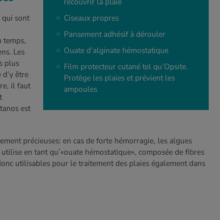
recouvrir la plaie
, qui sont
Ciseaux propres
Pansement adhésif à dérouler
u temps,
Ouate d’alginate hémostatique
ens. Les
s plus
Film protecteur cutané tel qu’Opsite.
 d’y être
Protège les plaies et prévient les
e, il faut
ampoules
t
étanos est
ement précieuses: en cas de forte hémorragie, les algues
s utilise en tant qu’«ouate hémostatique», composée de fibres
donc utilisables pour le traitement des plaies également dans