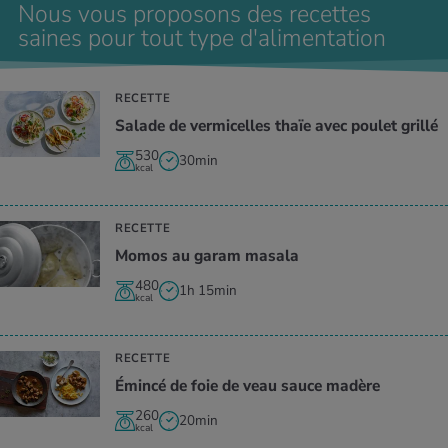
Nous vous proposons des recettes
saines pour tout type d'alimentation
RECETTE
Salade de vermicelles thaïe avec poulet grillé
530
30min
kcal
RECETTE
Momos au garam masala
480
1h 15min
kcal
RECETTE
Émincé de foie de veau sauce madère
260
20min
kcal