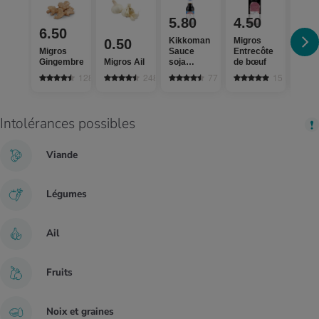
5.80
4.50
2.
6.50
Kikkoman
Migros
Thai
0.50
Migros
Sauce
Entrecôte
Kitc
Gingembre
Migros Ail
soja
de bœuf
Nouil
tamari
de ri
1282
2485
77
15
Intolérances possibles
Viande
Légumes
Ail
Fruits
Noix et graines