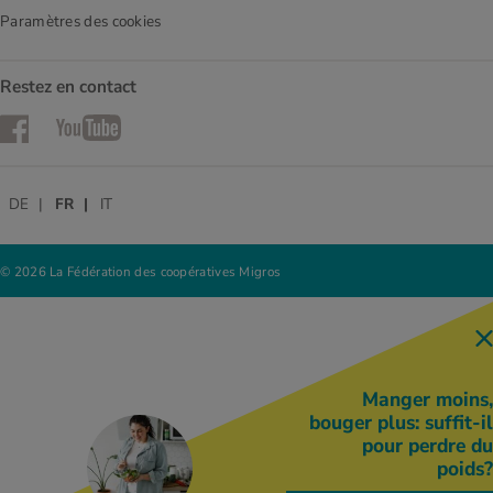
Paramètres des cookies
Restez en contact
Facebook
YouTube
DE
FR
IT
© 2026 La Fédération des coopératives Migros
Manger moins,
bouger plus: suffit-il
pour perdre du
poids?