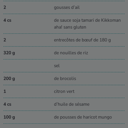
2
gousses d’ail
4 cs
de sauce soja tamari de Kikkoman
aha! sans gluten
2
entrecôtes de bœuf de 180 g
320 g
de nouilles de riz
sel
200 g
de brocolis
1
citron vert
4 cs
d’huile de sésame
100 g
de pousses de haricot mungo