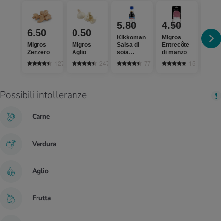
5.80
4.50
2.
6.50
0.50
Kikkoman
Migros
Thai
Migros
Migros
Salsa di
Entrecôte
Kitc
Zenzero
Aglio
soia
di manzo
Lingu
Tamari
riso
1279
2475
77
15
Possibili intolleranze
Carne
Verdura
Aglio
Frutta