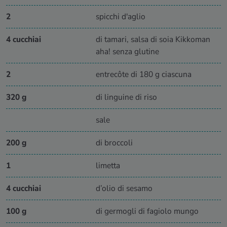
2
spicchi d'aglio
4 cucchiai
di tamari, salsa di soia Kikkoman
aha! senza glutine
2
entrecôte di 180 g ciascuna
320 g
di linguine di riso
sale
200 g
di broccoli
1
limetta
4 cucchiai
d’olio di sesamo
100 g
di germogli di fagiolo mungo