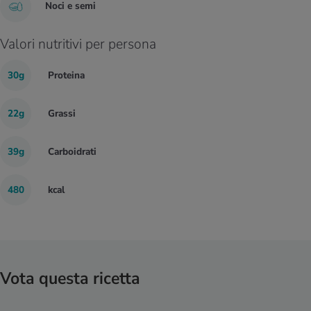
Noci e semi
Valori nutritivi per persona
30g
Proteina
22g
Grassi
39g
Carboidrati
480
kcal
Vota questa ricetta