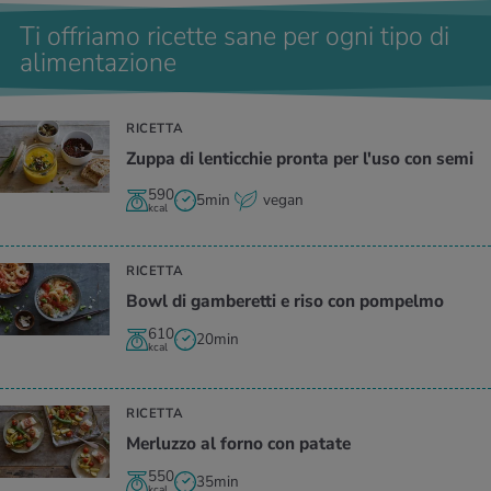
Ti offriamo ricette sane per ogni tipo di
alimentazione
RICETTA
Zuppa di lenticchie pronta per l'uso con semi
590
5min
vegan
kcal
RICETTA
Bowl di gamberetti e riso con pompelmo
610
20min
kcal
RICETTA
Merluzzo al forno con patate
550
35min
kcal