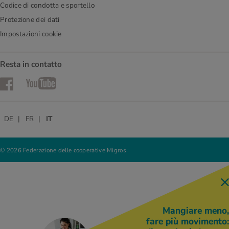
Codice di condotta e sportello
Protezione dei dati
Impostazioni cookie
Resta in contatto
Facebook
YouTube
DE
FR
IT
© 2026 Federazione delle cooperative Migros
Mangiare meno,
fare più movimento: