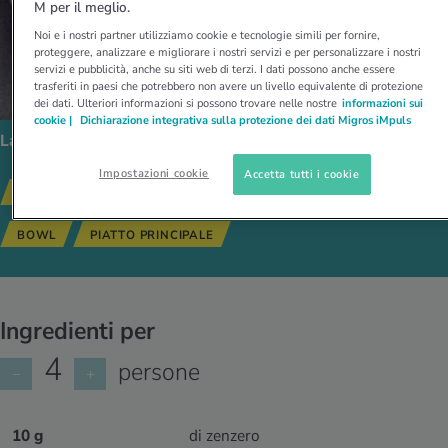
M per il meglio.
Noi e i nostri partner utilizziamo cookie e tecnologie simili per fornire,
proteggere, analizzare e migliorare i nostri servizi e per personalizzare i nostri
servizi e pubblicità, anche su siti web di terzi. I dati possono anche essere
trasferiti in paesi che potrebbero non avere un livello equivalente di protezione
dei dati. Ulteriori informazioni si possono trovare nelle nostre
informazioni sui
cookie |
Dichiarazione integrativa sulla protezione dei dati Migros iMpuls
La ricetta segue i seguenti tipi di alimentazione:
Impostazioni cookie
Accetta tutti i cookie
SENZA GLUTINE
SENZA LATTOSIO
RICETTE SALUTARI
BOWL
PIATTO PRINCIPALE
Ingredienti per
4
persone
−
+
10 g
di zenzero