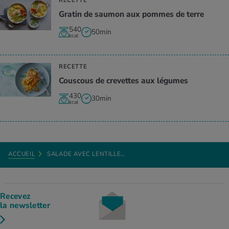
Gratin de saumon aux pommes de terre
540
50min
kcal
RECETTE
Couscous de crevettes aux légumes
430
30min
kcal
ACCUEIL
SALADE AVEC LENTILLE…
Recevez
la newsletter