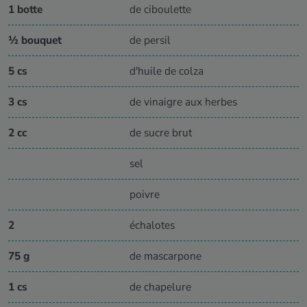
1 botte
de ciboulette
½ bouquet
de persil
5 cs
d'huile de colza
3 cs
de vinaigre aux herbes
2 cc
de sucre brut
sel
poivre
2
échalotes
75 g
de mascarpone
1 cs
de chapelure