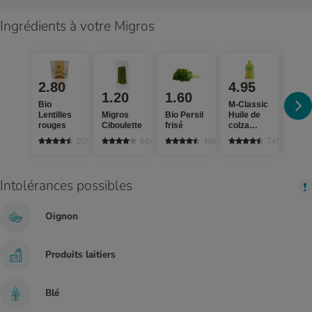
Ingrédients à votre Migros
2.80
4.95
3.
1.20
1.60
Bio
M-Classic
Chir
Lentilles
Migros
Bio Persil
Huile de
Vina
rouges
Ciboulette
frisé
colza
aux
suisse
herb
209
664
469
745
arom
Intolérances possibles
Oignon
Produits laitiers
Blé