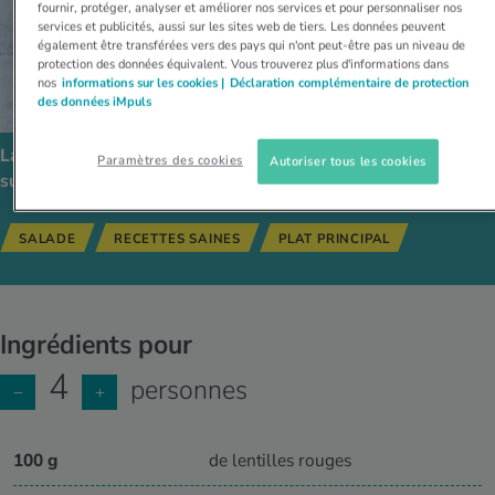
fournir, protéger, analyser et améliorer nos services et pour personnaliser nos
services et publicités, aussi sur les sites web de tiers. Les données peuvent
également être transférées vers des pays qui n'ont peut-être pas un niveau de
protection des données équivalent. Vous trouverez plus d'informations dans
nos
informations sur les cookies |
Déclaration complémentaire de protection
des données iMpuls
La recette est compatible avec les régimes alimentaires
Paramètres des cookies
Autoriser tous les cookies
suivants:
SALADE
RECETTES SAINES
PLAT PRINCIPAL
Ingrédients pour
4
personnes
−
+
100 g
de lentilles rouges