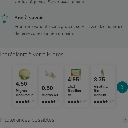
sur les légumes. Servir avec le pain.
Bon à savoir
Pour une variante sans gluten, servir avec des pommes
de terre cuites au lieu du pain.
Ingrédients à votre Migros
4.95
3.75
16
4.50
aha!
Alnatura
Moni
0.50
Migros
Bouillon
Bio
Clas
Chou-fleur
Migros Ail
de
Condimento
extr
légumes
Bianco
vier
2016
2484
86
127
fruité et
doux
Intolérances possibles