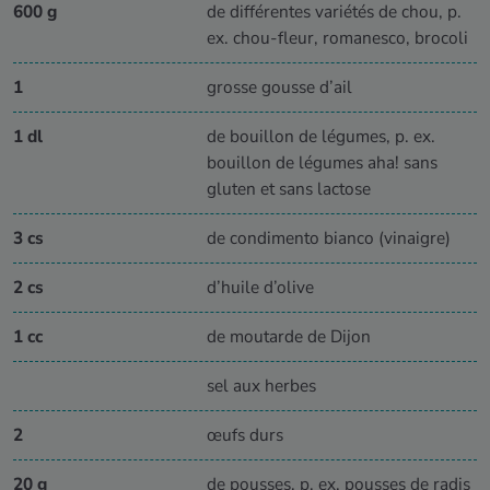
600 g
de différentes variétés de chou, p.
ex. chou-fleur, romanesco, brocoli
1
grosse gousse d’ail
1 dl
de bouillon de légumes, p. ex.
bouillon de légumes aha! sans
gluten et sans lactose
3 cs
de condimento bianco (vinaigre)
2 cs
d’huile d’olive
1 cc
de moutarde de Dijon
sel aux herbes
2
œufs durs
20 g
de pousses, p. ex. pousses de radis