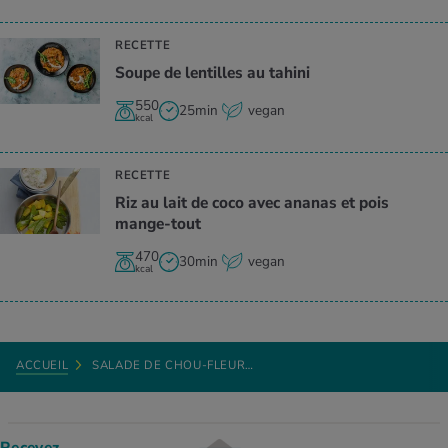
RECETTE
Soupe de lentilles au tahini
550
25min
vegan
kcal
RECETTE
Riz au lait de coco avec ananas et pois
mange-tout
470
30min
vegan
kcal
ACCUEIL
SALADE DE CHOU-FLEUR…
Recevez