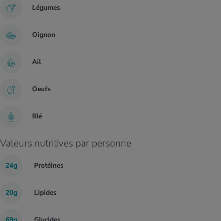
Légumes
Oignon
Ail
Oeufs
Blé
Valeurs nutritives par personne
24g
Protéines
20g
Lipides
69g
Glucides