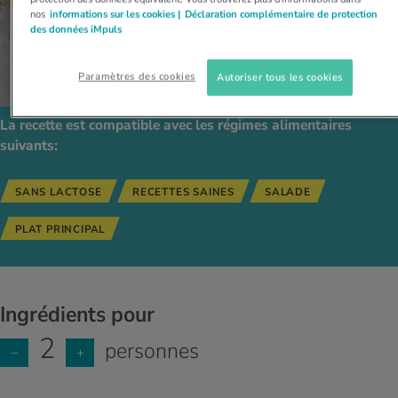
nos
informations sur les cookies |
Déclaration complémentaire de protection
des données iMpuls
Paramètres des cookies
Autoriser tous les cookies
La recette est compatible avec les régimes alimentaires
suivants:
SANS LACTOSE
RECETTES SAINES
SALADE
PLAT PRINCIPAL
Ingrédients pour
2
personnes
−
+