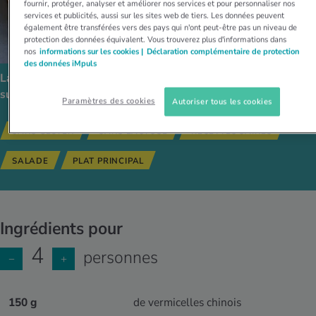
fournir, protéger, analyser et améliorer nos services et pour personnaliser nos
services et publicités, aussi sur les sites web de tiers. Les données peuvent
également être transférées vers des pays qui n'ont peut-être pas un niveau de
protection des données équivalent. Vous trouverez plus d'informations dans
nos
informations sur les cookies |
Déclaration complémentaire de protection
des données iMpuls
La recette est compatible avec les régimes alimentaires
suivants:
Paramètres des cookies
Autoriser tous les cookies
SANS GLUTEN
SANS LACTOSE
RECETTES SAINES
SALADE
PLAT PRINCIPAL
Ingrédients pour
4
personnes
−
+
150 g
de vermicelles chinois