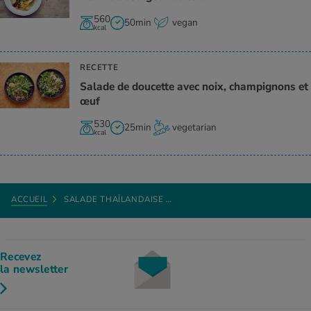
560
50min
vegan
kcal
RECETTE
Salade de doucette avec noix, champignons et
œuf
530
25min
vegetarian
kcal
ACCUEIL
SALADE THAÏLANDAISE …
Recevez
la newsletter