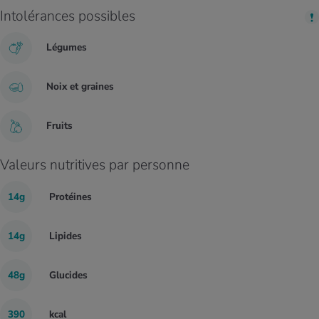
d’amidon
Intolérances possibles
de pois et
de
haricots
Légumes
mungo
Noix et graines
Fruits
Valeurs nutritives par personne
14g
Protéines
14g
Lipides
48g
Glucides
390
kcal