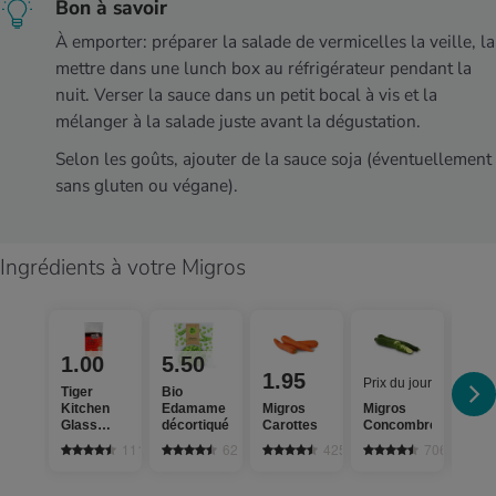
Bon à savoir
À emporter: préparer la salade de vermicelles la veille, la
mettre dans une lunch box au réfrigérateur pendant la
nuit. Verser la sauce dans un petit bocal à vis et la
mélanger à la salade juste avant la dégustation.
Selon les goûts, ajouter de la sauce soja (éventuellement
sans gluten ou végane).
Ingrédients à votre Migros
1.00
5.50
1.95
2.
Prix du jour
Tiger
Bio
Kitchen
Edamame
Migros
Migros
Migr
Glass
décortiqué
Carottes
Concombres
Poiv
Noodles
111
62
4253
7063
Chinese
Style
nouilles