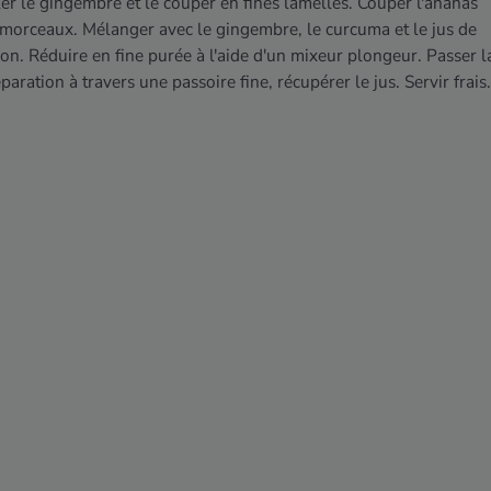
er le gingembre et le couper en fines lamelles. Couper l'ananas
morceaux. Mélanger avec le gingembre, le curcuma et le jus de
ron. Réduire en fine purée à l'aide d'un mixeur plongeur. Passer l
paration à travers une passoire fine, récupérer le jus. Servir frais.