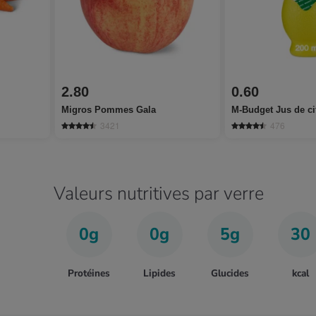
2.80
0.60
Migros Pommes Gala
M-Budget Jus de ci
3421
476
Valeurs nutritives par verre
0g
0g
5g
30
Protéines
Lipides
Glucides
kcal