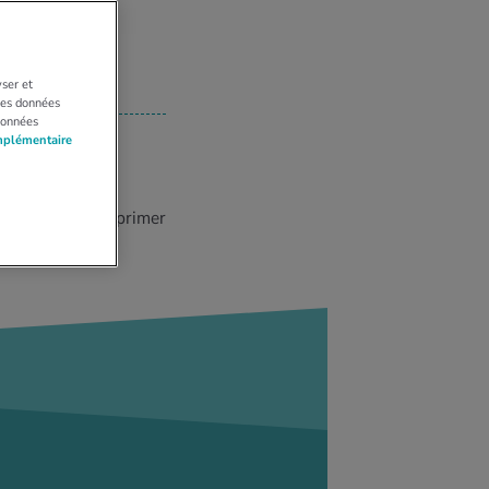
yser et
 Les données
données
mplémentaire
Imprimer