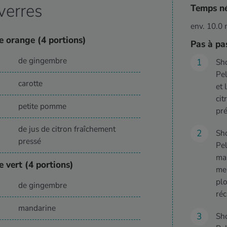
verres
Temps né
env. 10.0 
 orange (4 portions)
Pas à pa
de gingembre
Sh
Pel
carotte
et 
cit
petite pomme
pré
de jus de citron fraîchement
Sh
pressé
Pel
man
 vert (4 portions)
men
plo
de gingembre
réc
mandarine
Sh