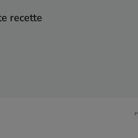
te recette
P