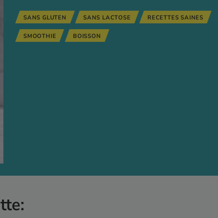
SANS GLUTEN
SANS LACTOSE
RECETTES SAINES
SMOOTHIE
BOISSON
tte: