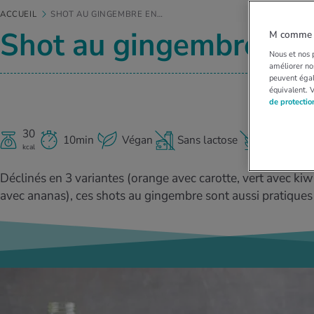
ACCUEIL
SHOT AU GINGEMBRE EN…
Shot au gingembre en 
M comme M
Nous et nos p
améliorer nos
peuvent égal
équivalent. 
de protecti
30
10min
Végan
Sans lactose
Sans glut
kcal
Déclinés en 3 variantes (orange avec carotte, vert avec kiw
avec ananas), ces shots au gingembre sont aussi pratiques