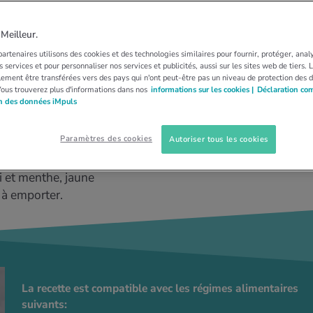
3 déclinaisons
eilleur.
artenaires utilisons des cookies et des technologies similaires pour fournir, protéger, anal
 services et pour personnaliser nos services et publicités, aussi sur les sites web de tiers.
ement être transférées vers des pays qui n'ont peut-être pas un niveau de protection des 
Vous trouverez plus d'informations dans nos
informations sur les cookies |
Déclaration co
on des données iMpuls
en
Paramètres des cookies
Autoriser tous les cookies
i et menthe, jaune
 à emporter.
La recette est compatible avec les régimes alimentaires
suivants: