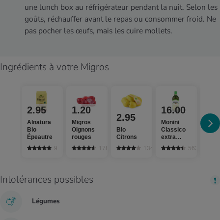
une lunch box au réfrigérateur pendant la nuit. Selon les
goûts, réchauffer avant le repas ou consommer froid. Ne
pas pocher les œufs, mais les cuire mollets.
Ingrédients à votre Migros
2.95
1.20
16.00
1.
2.95
Alnatura
Migros
Monini
Jura
Bio
Oignons
Bio
Classico
Sel i
Épeautre
rouges
Citrons
extra
fluor
vierge
9
1784
1346
563
Intolérances possibles
Légumes