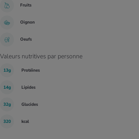
Fruits
Oignon
Oeufs
Valeurs nutritives par personne
13g
Protéines
14g
Lipides
32g
Glucides
320
kcal