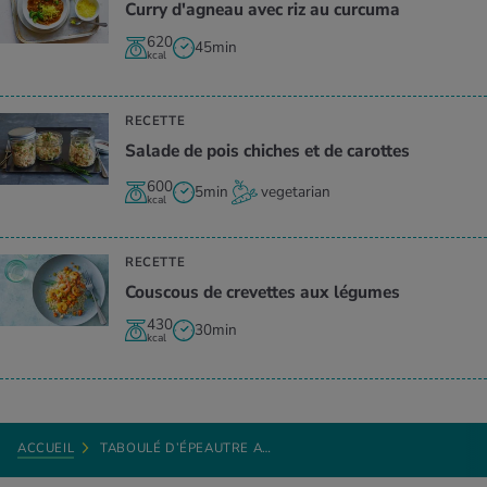
Curry d'agneau avec riz au curcuma
620
45min
kcal
RECETTE
Salade de pois chiches et de carottes
600
5min
vegetarian
kcal
RECETTE
Couscous de crevettes aux légumes
430
30min
kcal
ACCUEIL
TABOULÉ D’ÉPEAUTRE A…