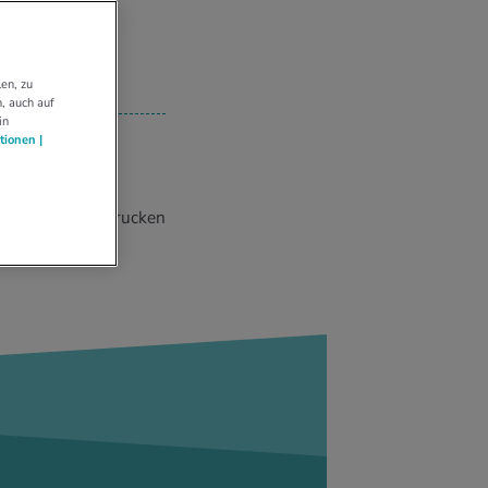
en, zu
, auch auf
in
tionen |
Drucken