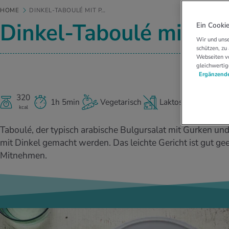
HOME
DINKEL-TABOULÉ MIT P…
Dinkel-Taboulé mit poc
Ein Cookie
Wir und unse
schützen, zu
Webseiten vo
gleichwertig
Ergänzende
320
1h 5min
Vegetarisch
Laktosefrei
kcal
Taboulé, der typisch arabische Bulgursalat mit Gurken un
mit Dinkel gemacht werden. Das leichte Gericht ist gut ge
Mitnehmen.