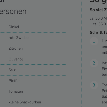
ersonen
So viel Z
ca. 30.0 
+ ca. 35.
Dinkel
Schritt f
rote Zwiebel
Din
und
Zitronen
mit
Olivenöl
Inz
Etw
Salz
bei
Pfeffer
To
Pet
Tomaten
Sal
kleine Snackgurken
abs