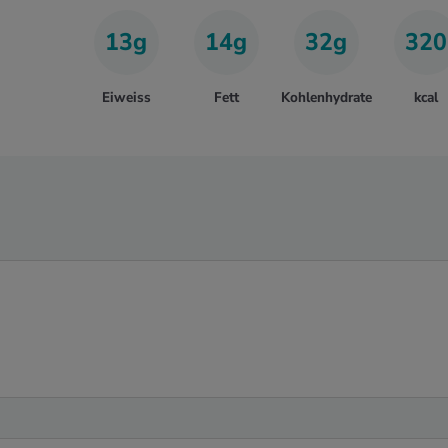
13g
14g
32g
320
Eiweiss
Fett
Kohlenhydrate
kcal