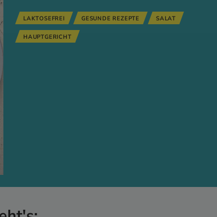
LAKTOSEFREI
GESUNDE REZEPTE
SALAT
HAUPTGERICHT
eht's: