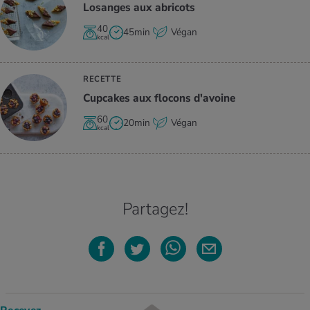
Losanges aux abri­cots
40
45min
Végan
kcal
RECETTE
Cup­cakes aux flo­cons d'avoine
60
20min
Végan
kcal
Partagez!