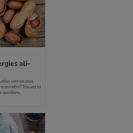
r­gies ali­
uelles sont les plus
econnaître? Trouvez ici
s questions.