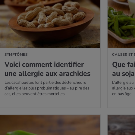
AVOIR PLUS
EN SAVOIR PLUS
SYMPTÔMES
CAUSES ET
Voici com­ment iden­ti­fier
Que fai
une aller­gie aux ara­chides
au soja
Les cacahouètes font partie des déclencheurs
L’allergie au
d’allergie les plus problématiques – au pire des
allergie aux
cas, elles peuvent êtres mortelles.
en bas âge.