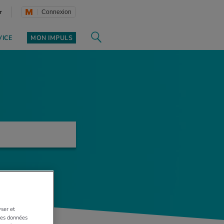
r
Connexion
VICE
MON IMPULS
yser et
 Les données