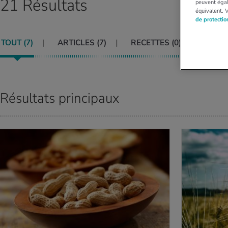
21 Résultats
peuvent égal
équivalent. 
de protecti
TOUT (
7
)
ARTICLES (
7
)
RECETTES (
0
)
VIDÉO
Résultats principaux
AVOIR PLUS
EN SAVOIR PLUS