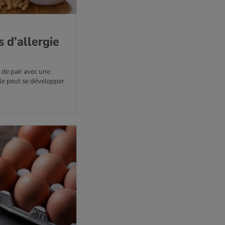
 d’al­ler­gie
t de pair avec une
lle peut se développer