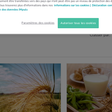
ement être transférées vers des pays qui n'ont peut-être pas un niveau de protection des 
Vous trouverez plus d'informations dans nos
informations sur les cookies |
Déclaration co
on des données iMpuls
S (
0
)
Paramètres des cookies
Autoriser tous les cookies
Classer par: