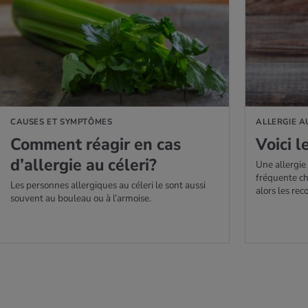
AVOIR PLUS
EN SAVOIR PLUS
CAUSES ET SYMPTÔMES
ALLERGIE A
Com­ment réagir en cas
Voici 
d’al­ler­gie au céleri?
Une allergie
fréquente ch
Les personnes allergiques au céleri le sont aussi
alors les re
souvent au bouleau ou à l’armoise.