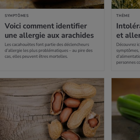
SYMPTÔMES
THÈME
Voici com­ment iden­ti­fier
Into­lé
une aller­gie aux ara­chides
et alle
Les cacahouètes font partie des déclencheurs
Découvrez ici
d’allergie les plus problématiques – au pire des
symptômes, 
cas, elles peuvent êtres mortelles.
d’alimentati
personnes c
AVOIR PLUS
EN SAVOIR PLUS