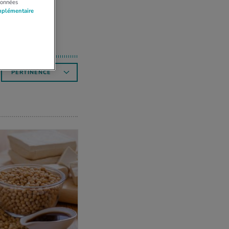
données
mplémentaire
PERTINENCE