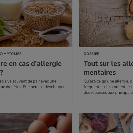
 SYMPTÔMES
DOSSIER
re en cas d’al­ler­gie
Tout sur les alle
?
men­taires
 soja va souvent de pair avec une
Qu’est-ce qu’une allergie, q
 cacahouètes. Elle peut se développer
fréquentes et comment les r
des réponses aux principale