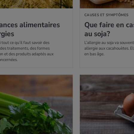
CAUSES ET SYMPTÔMES
­rances ali­men­taires
Que faire en cas
r­gies
au soja?
 tout ce qu’il faut savoir des
L’allergie au soja va souven
des traitements, des formes
allergie aux cacahouètes. E
on et des produits adaptés aux
en bas âge.
oncernées.