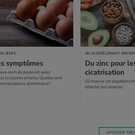
UX ŒUFS
UN OLIGOÉLÉMENT INDIS
les symp­tômes
Du zinc pour les
cica­tri­sa­tion
 aux œufs de poule est assez
ez les jeunes enfants. Quelles sont
Où trouver cet oligoélémen
commandations alimentaires?
détecter les carences.
AFFICHER TOUT