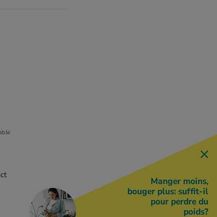
s
able
ct
Manger moins,
bouger plus: suffit-il
pour perdre du
poids?