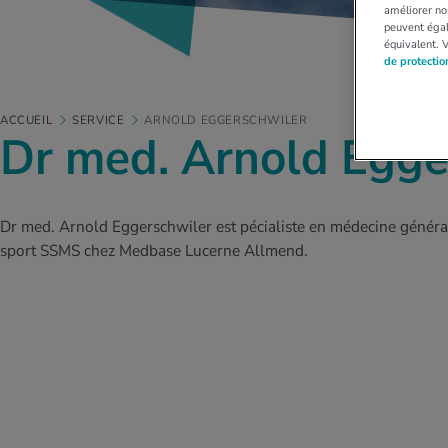
améliorer nos
peuvent égal
équivalent. 
de protecti
ACCUEIL
SERVICE
ARNOLD EGGERSCHWILER
Dr med. Arnold Egge
Dr med. Arnold Eggerschwiler est pécialiste en médecine généra
sport SSMS chez Medbase Lucerne Allmend.