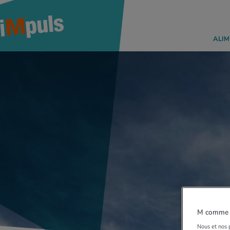
ALIM
M comme M
Nous et nos p