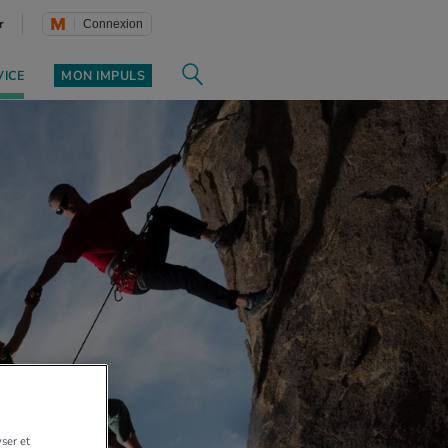
r
Connexion
VICE
MON IMPULS
yser et