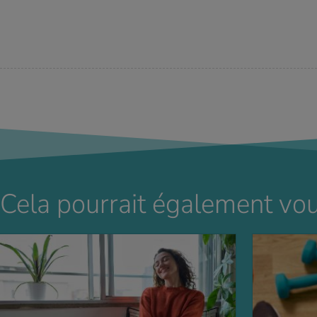
Cela pourrait également vou
AVOIR PLUS
EN SAVOIR PLUS