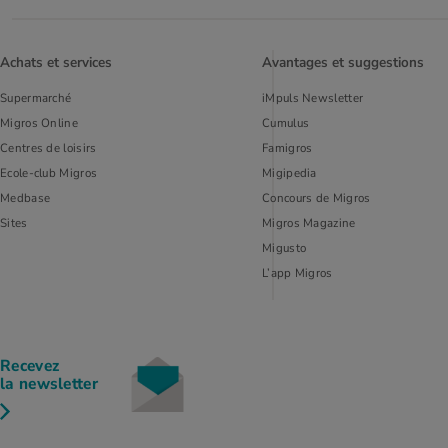
Achats et services
Avantages et suggestions
Supermarché
iMpuls Newsletter
Migros Online
Cumulus
Centres de loisirs
Famigros
Ecole-club Migros
Migipedia
Medbase
Concours de Migros
Sites
Migros Magazine
Migusto
L’app Migros
Recevez
la newsletter