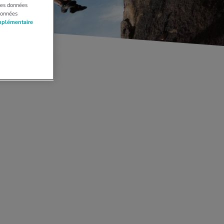
 Les données
données
mplémentaire