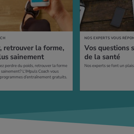
ACH
NOS EXPERTS VOUS RÉPO
r, retrou­ver la forme,
Vos ques­tions 
lus sai­ne­ment
de la santé
ez perdre du poids, retrouver la forme
Nos experts se font un plais
s sainement? L'iMpuls Coach vous
 programmes d’entraînement gratuits.