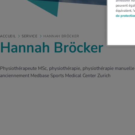
améliorer nos
peuvent égal
équivalent. 
de protecti
ACCUEIL
SERVICE
HANNAH BRÖCKER
Hannah Bröcker
Physiothérapeute MSc, physiothérapie, physiothérapie manuelle 
anciennement Medbase Sports Medical Center Zurich