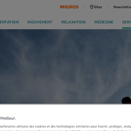
Sites
Newslette
ENTATION
MOUVEMENT
RELAXATION
MÉDECINE
SER
eilleur.
artenaires utilisons des cookies et des technologies similaires pour fournir, protéger, anal