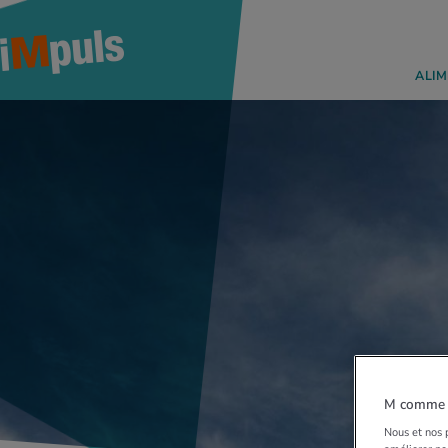
ALIM
M comme M
Nous et nos p