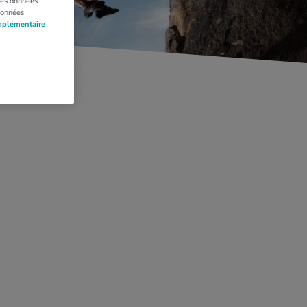
 Les données
données
mplémentaire