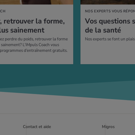
ACH
NOS EXPERTS VOUS RÉPO
r, retrou­ver la forme,
Vos ques­tions 
lus sai­ne­ment
de la santé
ez perdre du poids, retrouver la forme
Nos experts se font un plais
s sainement? L'iMpuls Coach vous
 programmes d’entraînement gratuits.
Contact et aide
Migros