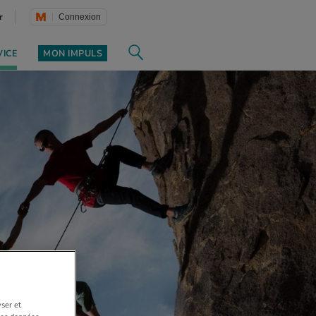
r
Connexion
VICE
MON IMPULS
yser et