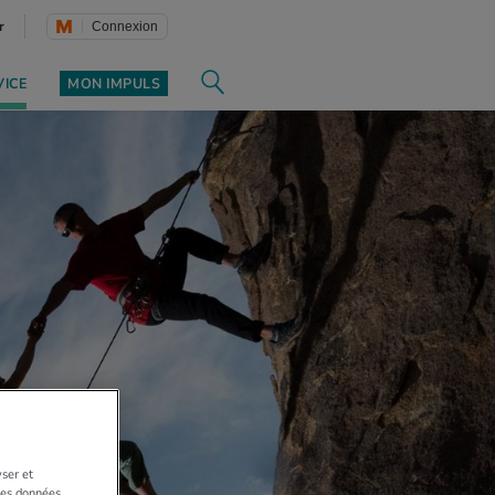
r
Connexion
VICE
MON IMPULS
yser et
 Les données