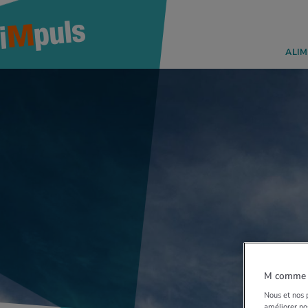
ALIM
M comme M
Nous et nos p
améliorer nos