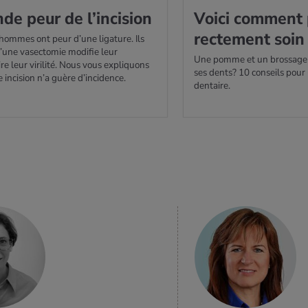
de peur de l’in­ci­sion
Voici com­ment 
rec­te­ment soi
ommes ont peur d’une ligature. Ils
’une vasectomie modifie leur
Une pomme et un brossage f
ire leur virilité. Nous vous expliquons
ses dents? 10 conseils pou
 incision n’a guère d’incidence.
dentaire.
EN SAVOIR
PLUS