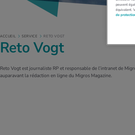
peuvent égal
équivalent. 
de protecti
ACCUEIL
SERVICE
RETO VOGT
Reto Vogt
Reto Vogt est journaliste RP et responsable de l’intranet de Migros
auparavant la rédaction en ligne du Migros Magazine.