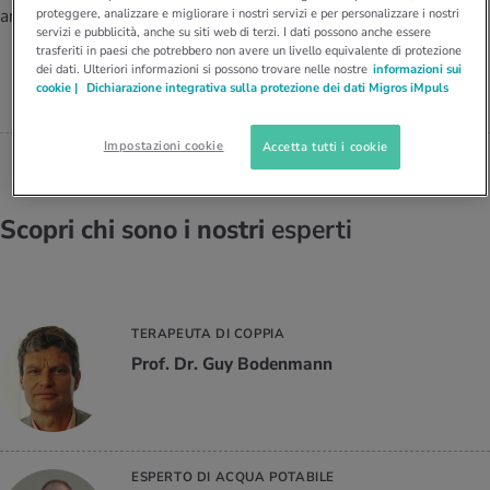
I D’ATTUALITÀ NELL’AMBITO SERVIZIO
anni.
proteggere, analizzare e migliorare i nostri servizi e per personalizzare i nostri
servizi e pubblicità, anche su siti web di terzi. I dati possono anche essere
INSEGNA POWER YOGA ALLA
rgie e intolleranze
t invernali
no
te delle donne
Offerte
SCUOLA CLUB E NEI CENTRI ACTIV
trasferiti in paesi che potrebbero non avere un livello equivalente di protezione
FITNESS DA OLTRE 20 ANNI
dei dati. Ulteriori informazioni si possono trovare nelle nostre
informazioni sui
cookie |
Dichiarazione integrativa sulla protezione dei dati Migros iMpuls
enti
ess
essere
rbi fisici
Barbara Wapf
Tool, test e quiz
anze nutritive
oscenze mediche
Impostazioni cookie
Accetta tutti i cookie
I D’ATTUALITÀ NELL’AMBITO MOVIMENTO
I D’ATTUALITÀ NELL’AMBITO RILASSAMENTO
Calcola il consumo calorico
Lavoro e salute
I D’ATTUALITÀ NELL’AMBITO ALIMENTAZIONE
I D’ATTUALITÀ NELL’AMBITO MEDICINA
Scopri chi sono i nostri
esperti
Calcolatore BMI
Abbassare la pressione sanguigna
Corsa & Jogging
Rilassamento attivo
Fabbisogno calorico
Dolori ai nervi
TERAPEUTA DI COPPIA
Prof. Dr. Guy Bodenmann
ESPERTO DI ACQUA POTABILE