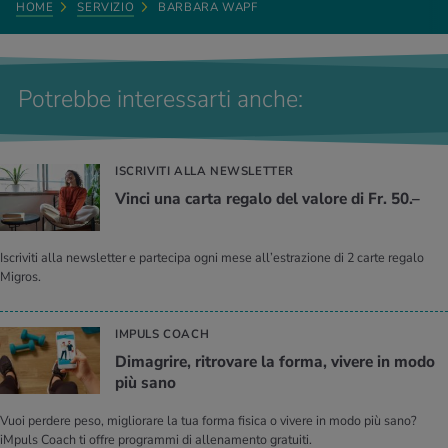
HOME
SERVIZIO
BARBARA WAPF
Potrebbe interessarti anche:
ISCRIVITI ALLA NEWSLETTER
Vinci una carta re­ga­lo del va­lo­re di Fr. 50.–
Iscriviti alla newsletter e partecipa ogni mese all’estrazione di 2 carte regalo
Migros.
IMPULS COACH
Di­ma­gri­re, ri­tro­va­re la forma, vi­ve­re in modo
più sano
Vuoi perdere peso, migliorare la tua forma fisica o vivere in modo più sano?
iMpuls Coach ti offre programmi di allenamento gratuiti.