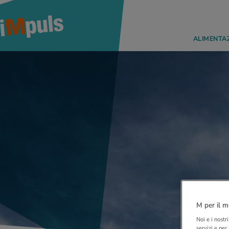
ALIMENTA
M per il m
Noi e i nostr
servizi e per