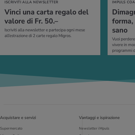
ISCRIVITI ALLA NEWSLETTER
IMPULS CO
Vinci una carta re­ga­lo del
Di­ma­gri
va­lo­re di Fr. 50.–
forma, 
sano
Iscriviti alla newsletter e partecipa ogni mese
all’estrazione di 2 carte regalo Migros.
Vuoi perdere 
vivere in mo
programmi di
Acquistare e servizi
Vantaggi e ispirazione
Supermercato
Newsletter iMpuls