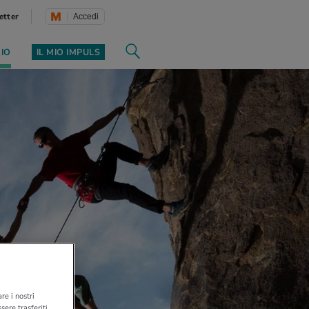
etter
Accedi
ZIO
IL MIO IMPULS
re i nostri
sere trasferiti