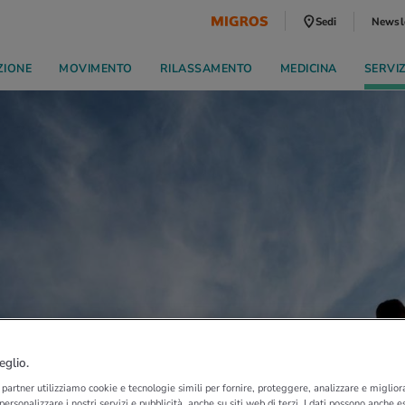
Sedi
Newsl
ZIONE
MOVIMENTO
RILASSAMENTO
MEDICINA
SERVI
eglio.
i partner utilizziamo cookie e tecnologie simili per fornire, proteggere, analizzare e migliora
 personalizzare i nostri servizi e pubblicità, anche su siti web di terzi. I dati possono anche es