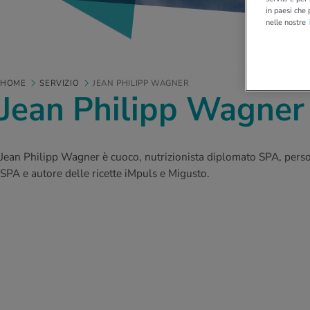
in paesi che 
nelle nostre
HOME
SERVIZIO
JEAN PHILIPP WAGNER
Jean Philipp Wagner
Jean Philipp Wagner è cuoco, nutrizionista diplomato SPA, perso
SPA e autore delle ricette iMpuls e Migusto.