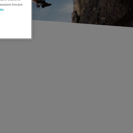
 possono trovare
uls