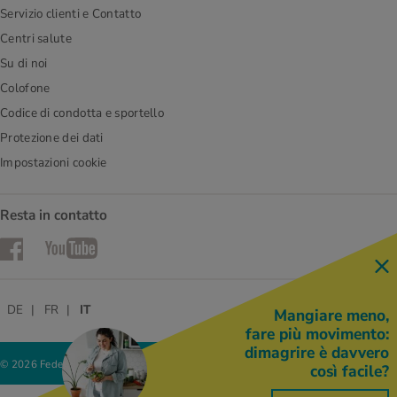
Servizio clienti e Contatto
Centri salute
Su di noi
Colofone
Codice di condotta e sportello
Protezione dei dati
Impostazioni cookie
Resta in contatto
Facebook
YouTube
DE
FR
IT
Mangiare meno,
fare più movimento:
dimagrire è davvero
© 2026 Federazione delle cooperative Migros
così facile?