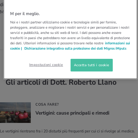
I D’ATTUALITÀ NELL’AMBITO SERVIZIO
direttore del centro sanitario
MEDICO SPECIALISTA FMH IN
rgie e intolleranze
t invernali
no
te delle donne
Medbase di Berna Westside.
Offerte
M per il meglio.
MEDICINA GENERALE, MEDBASE
DI BERNA
Noi e i nostri partner utilizziamo cookie e tecnologie simili per fornire,
enti
ess
essere
rbi fisici
Dott. Roberto Llano
proteggere, analizzare e migliorare i nostri servizi e per personalizzare i nostri
Tool, test e quiz
servizi e pubblicità, anche su siti web di terzi. I dati possono anche essere
trasferiti in paesi che potrebbero non avere un livello equivalente di protezione
anze nutritive
oscenze mediche
dei dati. Ulteriori informazioni si possono trovare nelle nostre
informazioni sui
I D’ATTUALITÀ NELL’AMBITO MOVIMENTO
I D’ATTUALITÀ NELL’AMBITO RILASSAMENTO
cookie |
Dichiarazione integrativa sulla protezione dei dati Migros iMpuls
Calcola il consumo calorico
Lavoro e salute
I D’ATTUALITÀ NELL’AMBITO ALIMENTAZIONE
I D’ATTUALITÀ NELL’AMBITO MEDICINA
Impostazioni cookie
Accetta tutti i cookie
Calcolatore BMI
Abbassare la pressione sanguigna
Corsa & Jogging
Rilassamento attivo
Gli articoli di Dott. Roberto Llano
Fabbisogno calorico
Dolori ai nervi
COSA FARE?
Ver­ti­gi­ni: cause prin­ci­pa­li e ri­me­di
Le vertigini rientrano fra i 20 disturbi più frequenti per cui ci si rivolge al medico.