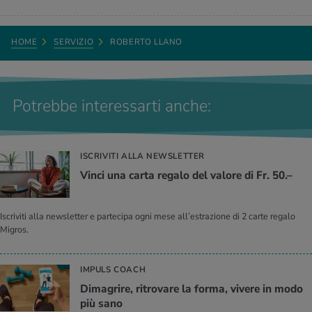
HOME
SERVIZIO
ROBERTO LLANO
Potrebbe interessarti anche:
ISCRIVITI ALLA NEWSLETTER
Vinci una carta re­ga­lo del va­lo­re di Fr. 50.–
Iscriviti alla newsletter e partecipa ogni mese all’estrazione di 2 carte regalo
Migros.
IMPULS COACH
Di­ma­gri­re, ri­tro­va­re la forma, vi­ve­re in modo
più sano