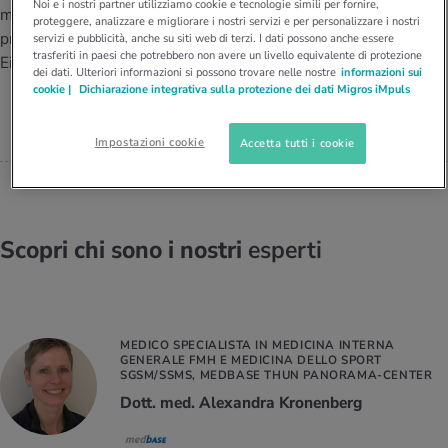
I D’ATTUALITÀ NELL’AMBITO SERVIZIO
Noi e i nostri partner utilizziamo cookie e tecnologie simili per fornire,
medicina dello sport SEMS
proteggere, analizzare e migliorare i nostri servizi e per personalizzare i nostri
MEDICO SPORTIVO E
rgie e intolleranze
t invernali
no
te delle donne
presso Medbase St. Gallen
Offerte
servizi e pubblicità, anche su siti web di terzi. I dati possono anche essere
CARDIOLOGO, MEDBASE ST.
trasferiti in paesi che potrebbero non avere un livello equivalente di protezione
Einstein.
GALLEN EINSTEIN
dei dati. Ulteriori informazioni si possono trovare nelle nostre
informazioni sui
enti
ess
essere
rbi fisici
Dott Roberto Noce
cookie |
Dichiarazione integrativa sulla protezione dei dati Migros iMpuls
Tool, test e quiz
anze nutritive
oscenze mediche
Impostazioni cookie
Accetta tutti i cookie
I D’ATTUALITÀ NELL’AMBITO MOVIMENTO
I D’ATTUALITÀ NELL’AMBITO RILASSAMENTO
Calcola il consumo calorico
Lavoro e salute
I D’ATTUALITÀ NELL’AMBITO ALIMENTAZIONE
I D’ATTUALITÀ NELL’AMBITO MEDICINA
Calcolatore BMI
Abbassare la pressione sanguigna
Scopri chi sono i nostri
esperti
Corsa & Jogging
Rilassamento attivo
Fabbisogno calorico
Dolori ai nervi
MEDICO SPECIALISTA IN MEDICINA INTERNA
GENERALE FMH E MEDICINA DELLO SPORT
SGSM/SSMS, MEDBASE THUN PANORAMA-CENTER
Dott. med. Alexandra Kronenberg