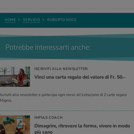
HOME
SERVIZIO
ROBERTO NOCE
Potrebbe interessarti anche:
ISCRIVITI ALLA NEWSLETTER
Vinci una carta re­ga­lo del va­lo­re di Fr. 50.–
Iscriviti alla newsletter e partecipa ogni mese all’estrazione di 2 carte regalo
Migros.
IMPULS COACH
Di­ma­gri­re, ri­tro­va­re la forma, vi­ve­re in modo
più sano