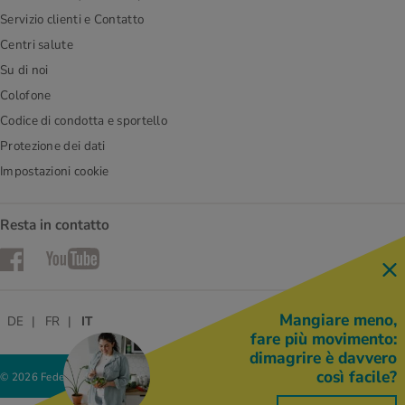
Servizio clienti e Contatto
Centri salute
Su di noi
Colofone
Codice di condotta e sportello
Protezione dei dati
Impostazioni cookie
Resta in contatto
Facebook
YouTube
Mangiare meno,
DE
FR
IT
fare più movimento:
dimagrire è davvero
così facile?
© 2026 Federazione delle cooperative Migros