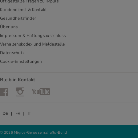
Oft gestellte Fragen zu iMpuls
Kundendienst & Kontakt
Gesundheitsfinder
Über uns
Impressum & Haftungsausschluss
Verhaltenskodex und Meldestelle
Datenschutz
Cookie-Einstellungen
Bleib in Kontakt
Instagram
Facebook
YouTube
DE
FR
IT
© 2026 Migros-Genossenschafts-Bund