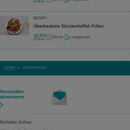
kcal
REZEPT
Überbackene Süsskartoffel-Frites
490
35min
vegetarian
kcal
HOME
LINSENSALAT
Newsletter
abonnieren
Beliebte Seiten