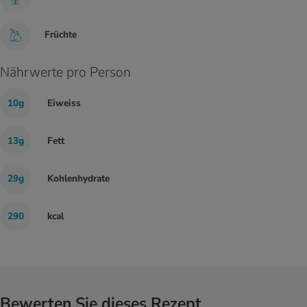
Früchte
Nährwerte pro Person
10g
Eiweiss
13g
Fett
29g
Kohlenhydrate
290
kcal
Bewerten Sie dieses Rezept