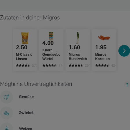
Zutaten in deiner Migros
4.00
2.50
1.60
1.95
2.
Knorr
M-Classic
Gemüsebouillon
Migros
Migros
Migr
Linsen
Würfel
Bundzwiebeln
Karotten
Basi
277
174
2613
4248
Mögliche Unverträglichkeiten
Gemüse
Zwiebel
Weizen