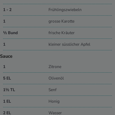
1 - 2
Frühlingszwiebeln
1
grosse Karotte
½ Bund
frische Kräuter
1
kleiner süsslicher Apfel
Sauce
1
Zitrone
5 EL
Olivenöl
1½ TL
Senf
1 EL
Honig
2 EL
Wasser