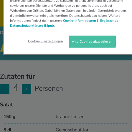
unsere Dienste bereitzustellen, zu schützen, zu analysieren und zu verbessern
sowie um unsere Dienste und Werbungen zu personalisieren, auch auf
Webseiten von Dritten. Dabei können Daten auch in Länder übermittelt werden,
die möglicherweise kein gleichwertiges Datenschutzniveau haben. Weitere
Informationen findest du in unseren
Cookie-Informationen |
Ergänzende
Datenschutzerklärung iMpuls
Dieses Gericht passt zu:
Cookie-Einstellungen
Alle Cookies akzeptieren
GESUNDE REZEPTE
SALAT
BEILAGE
Zutaten für
4
Personen
−
+
Salat
150 g
braune Linsen
5 dl
Gemüsebouillon