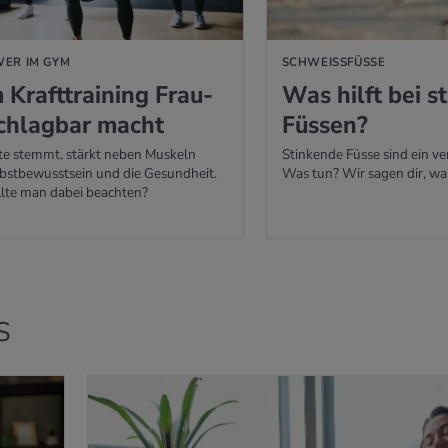
ER IM GYM
SCHWEISSFÜSSE
raft­trai­ning Frau­
Was hilft bei st
schlag­bar macht
Füs­sen?
e stemmt, stärkt neben Muskeln
Stinkende Füsse sind ein ve
lbstbewusstsein und die Gesundheit.
Was tun? Wir sagen dir, was
llte man dabei beachten?
s