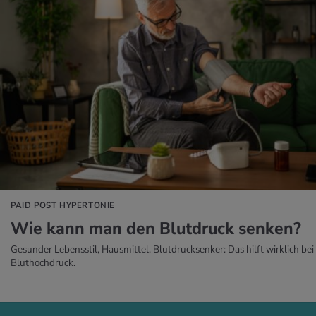
 ERFAHREN
PAID POST HYPERTONIE
Wie kann man den Blut­druck sen­ken?
Gesunder Lebensstil, Hausmittel, Blutdrucksenker: Das hilft wirklich bei
Bluthochdruck.