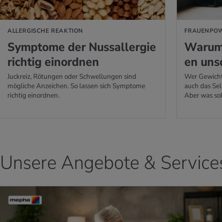
ALLERGISCHE REAKTION
FRAUENPOW
Sym­pto­me der Nussall­er­gie
Warum K
rich­tig ein­ord­nen
en un­
Juckreiz, Rötungen oder Schwellungen sind
Wer Gewicht
mögliche Anzeichen. So lassen sich Symptome
auch das Se
richtig einordnen.
Aber was so
Unsere Angebote & Service