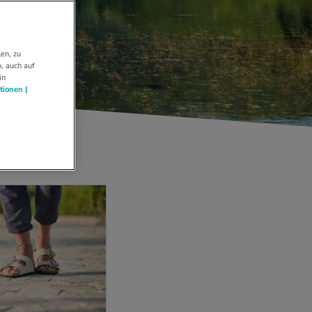
en, zu
, auch auf
in
tionen |