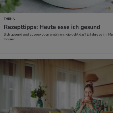
THEMA
Re­zept­tipps: Heute esse ich ge­sund
Sich gesund und ausgewogen ernähren, wie geht das? Erfahre es im iMp
Dossier.
 ERFAHREN