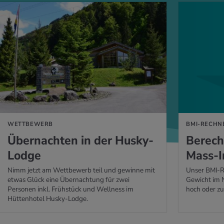
 ERFAHREN
MEHR ERFAHREN
WETTBEWERB
BMI-RECHN
Über­nach­ten in der Husky-
Be­rech
Lodge
Mass-I
Nimm jetzt am Wettbewerb teil und gewinne mit
Unser BMI-Re
etwas Glück eine Übernachtung für zwei
Gewicht im N
Personen inkl. Frühstück und Wellness im
hoch oder zu 
Hüttenhotel Husky-Lodge.