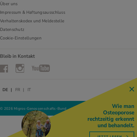
Über uns
Impressum & Haftungsausschluss
Verhaltenskodex und Meldestelle
Datenschutz
Cookie-Einstellungen
Bleib in Kontakt
Instagram
Facebook
YouTube
DE
FR
IT
Wie man
© 2026 Migros-Genossenschafts-Bund
Osteoporose
rechtzeitig erkennt
und behandelt.
JETZT LESEN