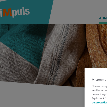
ALIM
M comme M
Nous et nos p
améliorer nos
peuvent égal
équivalent. 
de protecti