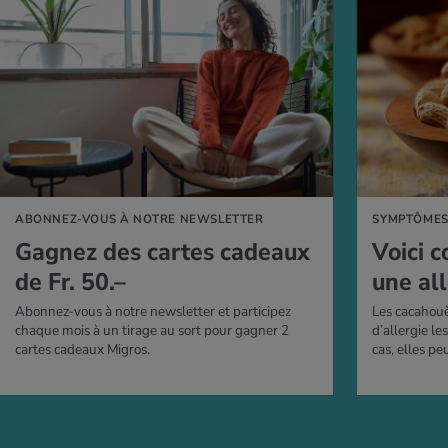
AVOIR PLUS
EN SAVOIR PLUS
ABONNEZ-VOUS À NOTRE NEWSLETTER
SYMPTÔME
Gagnez des cartes cadeaux
Voici 
de Fr. 50.–
une al
Abonnez-vous à notre newsletter et participez
Les cacahouè
chaque mois à un tirage au sort pour gagner 2
d’allergie l
cartes cadeaux Migros.
cas, elles pe