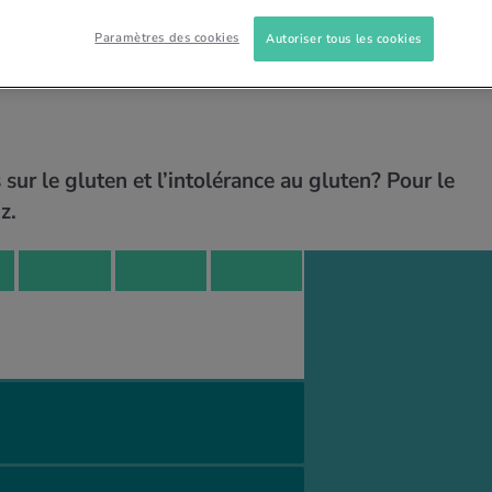
 INTOLÉR…
MALADIE CŒLIAQUE
QUIZ
Paramètres des cookies
Autoriser tous les cookies
nnaissances sur le
sur le gluten et l’intolérance au gluten? Pour le
z.