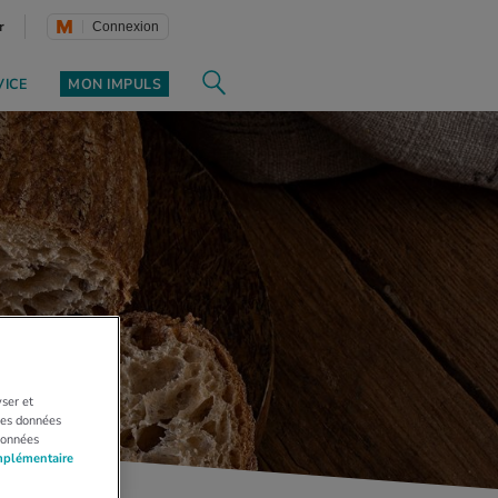
r
Connexion
VICE
MON IMPULS
yser et
 Les données
données
mplémentaire