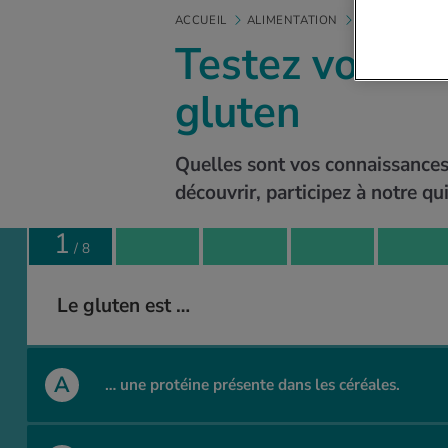
ACCUEIL
ALIMENTATION
ALLERGIES ET
Testez vos co
gluten
Quelles sont vos connaissances 
découvrir, participez à notre qui
1
/
8
Le gluten est …
A
… une protéine présente dans les céréales.