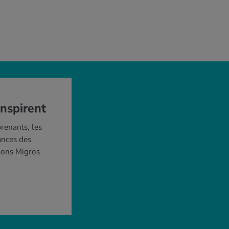
inspirent
renants, les
ances des
 bons Migros