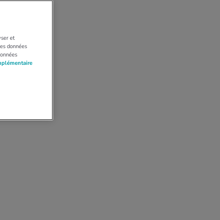
yser et
 Les données
données
mplémentaire