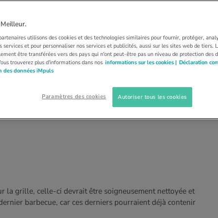
EMENT
bstances nocives en
eilleur.
artenaires utilisons des cookies et des technologies similaires pour fournir, protéger, anal
lade
 services et pour personnaliser nos services et publicités, aussi sur les sites web de tiers.
ement être transférées vers des pays qui n'ont peut-être pas un niveau de protection des 
Vous trouverez plus d'informations dans nos
informations sur les cookies |
Déclaration co
on des données iMpuls
 au barbecue font de nombreux adeptes. Toutefois,
 dangereuses. A l’aide de 10 règles d’or, iMpuls
Paramètres des cookies
Autoriser tous les cookies
parition de substances nocives lors des
ur la grille, celle-ci devrait être soigneusement nettoyée et
ernier barbecue, car ces derniers pourraient déjà contenir