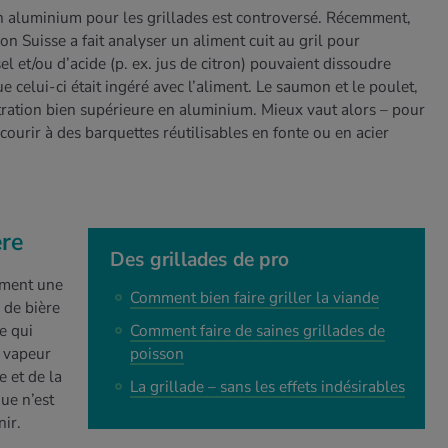
en aluminium pour les grillades est controversé. Récemment,
on Suisse a fait analyser un aliment cuit au gril pour
l et/ou d’acide (p. ex. jus de citron) pouvaient dissoudre
e celui-ci était ingéré avec l’aliment. Le saumon et le poulet,
tration bien supérieure en aluminium. Mieux vaut alors – pour
ourir à des barquettes réutilisables en fonte ou en acier
ère
Des grillades de pro
mment une
Comment bien faire griller la viande
 de bière
te qui
Comment faire de saines grillades de
a vapeur
poisson
e et de la
La grillade – sans les effets indésirables
ue n’est
nir.