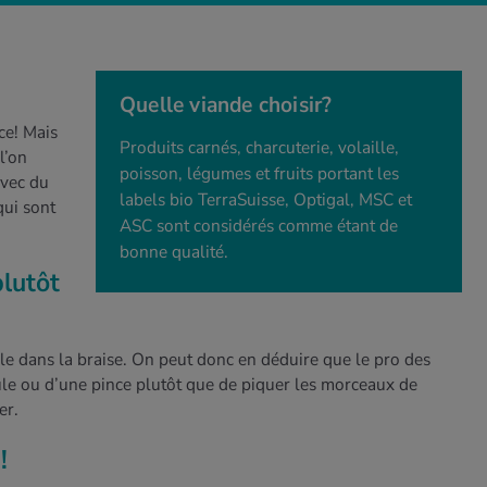
Quelle viande choisir?
ce! Mais
Produits carnés, charcuterie, volaille,
l’on
poisson, légumes et fruits portant les
avec du
labels bio TerraSuisse, Optigal, MSC et
qui sont
ASC sont considérés comme étant de
bonne qualité.
plutôt
le dans la braise. On peut donc en déduire que le pro des
tule ou d’une pince plutôt que de piquer les morceaux de
er.
!