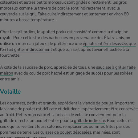
côtelettes et autres petits morceaux sont grillés directement, les gros
morceaux comme le travers de porc le sont indirectement, avec le
couvercle sur le gril. Faire cuire indirectement et lentement environ 80
minutes à basse température.
Chez les grillardins, le «pulled pork» est considéré comme la discipline
royale. Pour cette star des barbecues en provenance des États-Unis, on
utilise un morceau juteux, de préférence une
épaule entière désossée, que
l’on fait griller indirectement
et que l’on sert après l’avoir effilochée à la
fourchette.
À côté de la saucisse de porc, appréciée de tous, une
saucisse à griller faite
maison
avec du cou de porc haché est un gage de succès pour les soirées
entre amis.
Volaille
Les gourmets, petits et grands, apprécient la viande de poulet. Important:
la viande de poulet est délicate et doit donc impérativement être conservée
au froid. Petits morceaux et saucisses de volaille conviennent pour la
grillade directe, un poulet entier pour la
grillade indirecte
. Pour celles et
ceux qui surveillent leurs calories: remplacer les pommes frites par des
pommes de terre. Les
cuisses de poulet désossées
, marinées, sont