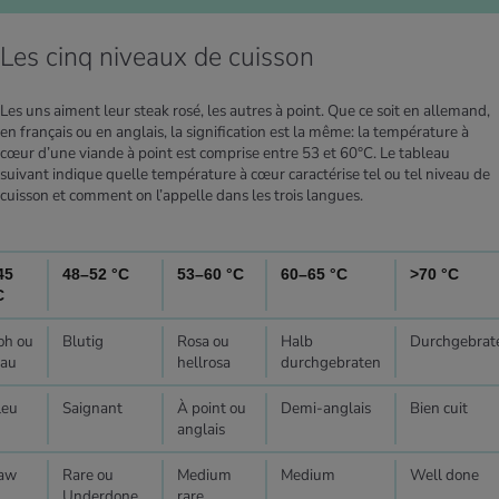
Les cinq niveaux de cuisson
Les uns aiment leur steak rosé, les autres à point. Que ce soit en allemand,
en français ou en anglais, la signification est la même: la température à
cœur d’une viande à point est comprise entre 53 et 60°C. Le tableau
suivant indique quelle température à cœur caractérise tel ou tel niveau de
cuisson et comment on l’appelle dans les trois langues.
45
48–52 °C
53–60 °C
60–65 °C
>70 °C
C
oh ou
Blutig
Rosa ou
Halb
Durchgebrat
lau
hellrosa
durchgebraten
leu
Saignant
À point ou
Demi-anglais
Bien cuit
anglais
aw
Rare ou
Medium
Medium
Well done
Underdone
rare