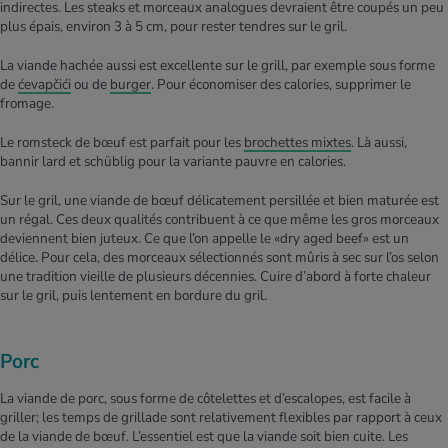
indirectes. Les steaks et morceaux analogues devraient être coupés un peu
plus épais, environ 3 à 5 cm, pour rester tendres sur le gril.
La viande hachée aussi est excellente sur le grill, par exemple sous forme
de
ćevapčići
ou de
burger
. Pour économiser des calories, supprimer le
fromage.
Le romsteck de bœuf est parfait pour les
brochettes mixtes
. Là aussi,
bannir lard et schüblig pour la variante pauvre en calories.
Sur le gril, une viande de bœuf délicatement persillée et bien maturée est
un régal. Ces deux qualités contribuent à ce que même les gros morceaux
deviennent bien juteux. Ce que l’on appelle le «dry aged beef» est un
délice. Pour cela, des morceaux sélectionnés sont mûris à sec sur l’os selon
une tradition vieille de plusieurs décennies. Cuire d’abord à forte chaleur
sur le gril, puis lentement en bordure du gril.
Porc
La viande de porc, sous forme de côtelettes et d’escalopes, est facile à
griller; les temps de grillade sont relativement flexibles par rapport à ceux
de la viande de bœuf. L’essentiel est que la viande soit bien cuite. Les