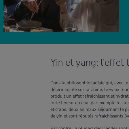
Yin et yang: l’effe
Dans la philosophie taoïste qui, avec l
déterminante sur la Chine, le «yin» repré
produit un effet rafraîchissant et hydrat
forte teneur en eau: par exemple les to
et crabe, deux animaux séjournant le p
de yin et sont réputés rafraîchissants (v
Par contre, la plupart des viandes sont