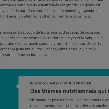
rtion de yang qui lui est attribuée est grande. Le gibier est
a viande de porc. Les épices telles que piment, gingembre, ail
ol ont aussi un effet réchauffant sur notre organisme et
s graisses, beaucoup de fruits secs et d’espèces de poissons,
sidérés comme neutres: ils renforcent le yin et le yang de la
ût doux et devraient, selon la vision chinoise, constituer la
cher le juste milieu, trouver l’équilibre entre le yin et le
ps, esprit et âme en bonne santé.
PLUS DE CONNAISSANCES. PLUS DE PLAISIR.
Des thèmes nutritionnels qui 
Ne manquez pas les conseils nutritionnels surp
recettes savoureuses et les dernières connaiss