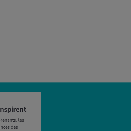
inspirent
renants, les
ances des