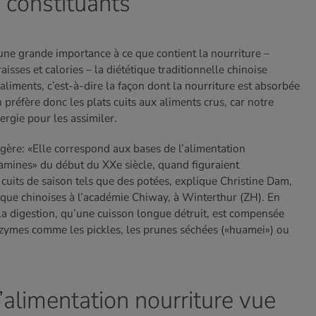
s constituants
une grande importance à ce que contient la nourriture –
raisses et calories – la diététique traditionnelle chinoise
s aliments, c’est-à-dire la façon dont la nourriture est absorbée
 préfère donc les plats cuits aux aliments crus, car notre
ergie pour les assimiler.
ngère: «Elle correspond aux bases de l’alimentation
tamines» du début du XXe siècle, quand figuraient
cuits de saison tels que des potées, explique Christine Dam,
ique chinoises à l’académie Chiway, à Winterthur (ZH). En
la digestion, qu’une cuisson longue détruit, est compensée
ymes comme les pickles, les prunes séchées («huamei») ou
l’alimentation nourriture vue