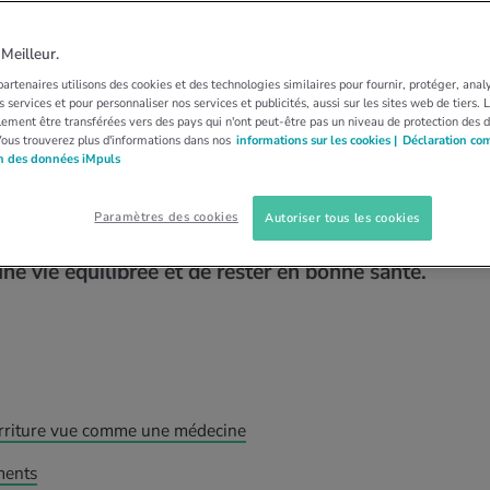
EMENT
e signe du yin et du
eilleur.
artenaires utilisons des cookies et des technologies similaires pour fournir, protéger, anal
 services et pour personnaliser nos services et publicités, aussi sur les sites web de tiers.
ement être transférées vers des pays qui n'ont peut-être pas un niveau de protection des 
Vous trouverez plus d'informations dans nos
informations sur les cookies |
Déclaration co
on des données iMpuls
combre ou choux de Bruxelles? Selon la
ise, les aliments possèdent des énergies
Paramètres des cookies
Autoriser tous les cookies
refroidir ou nous réchauffer. Les consommer à
e vie équilibrée et de rester en bonne santé.
ourriture vue comme une médecine
iments