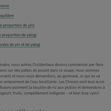
éminin
équilibre
te proportion de yin)
e proportion de yang)
brées de yin et de yang)
ulinaire, nous autres Occidentaux devons commencer par faire
bons sur des pattes de poulet dans la soupe, nous sommes
orants et nous nous demandons, au gymnase, ce qui ne va
he uniquement de l’eau bouillante. Les Chinois sont tout aussi
efusons poliment la bouillie de riz aux pickles et demandons à
gourt, fruits, complètement indigeste – et bien trop «yin»!