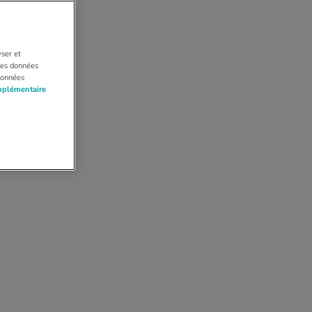
yser et
 Les données
données
mplémentaire