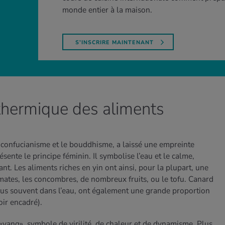
monde entier à la maison.
S’INSCRIRE MAINTENANT
t thermique des aliments
e confucianisme et le bouddhisme, a laissé une empreinte
sente le principe féminin. Il symbolise l’eau et le calme,
ant. Les aliments riches en yin ont ainsi, pour la plupart, une
mates, les concombres, de nombreux fruits, ou le tofu. Canard
lus souvent dans l’eau, ont également une grande proportion
oir encadré).
 «yang», symbole de virilité, de chaleur et de dynamisme. Plus