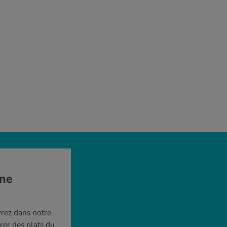
ine
rez dans notre
rer des plats du