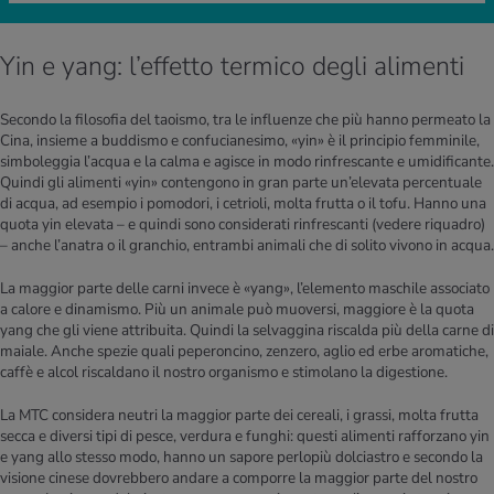
Yin e yang: l’effetto termico degli alimenti
Secondo la filosofia del taoismo, tra le influenze che più hanno permeato la
Cina, insieme a buddismo e confucianesimo, «yin» è il principio femminile,
simboleggia l’acqua e la calma e agisce in modo rinfrescante e umidificante.
Quindi gli alimenti «yin» contengono in gran parte un’elevata percentuale
di acqua, ad esempio i pomodori, i cetrioli, molta frutta o il tofu. Hanno una
quota yin elevata – e quindi sono considerati rinfrescanti (vedere riquadro)
– anche l’anatra o il granchio, entrambi animali che di solito vivono in acqua.
La maggior parte delle carni invece è «yang», l’elemento maschile associato
a calore e dinamismo. Più un animale può muoversi, maggiore è la quota
yang che gli viene attribuita. Quindi la selvaggina riscalda più della carne di
maiale. Anche spezie quali peperoncino, zenzero, aglio ed erbe aromatiche,
caffè e alcol riscaldano il nostro organismo e stimolano la digestione.
La MTC considera neutri la maggior parte dei cereali, i grassi, molta frutta
secca e diversi tipi di pesce, verdura e funghi: questi alimenti rafforzano yin
e yang allo stesso modo, hanno un sapore perlopiù dolciastro e secondo la
visione cinese dovrebbero andare a comporre la maggior parte del nostro