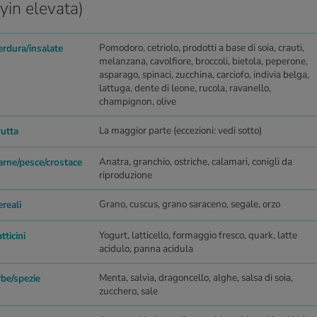
yin elevata)
Pomodoro, cetriolo, prodotti a base di soia, crauti,
erdura/insalate
melanzana, cavolfiore, broccoli, bietola, peperone,
asparago, spinaci, zucchina, carciofo, indivia belga,
lattuga, dente di leone, rucola, ravanello,
champignon, olive
La maggior parte (eccezioni: vedi sotto)
rutta
Anatra, granchio, ostriche, calamari, conigli da
arne/pesce/crostace
riproduzione
Grano, cuscus, grano saraceno, segale, orzo
reali
Yogurt, latticello, formaggio fresco, quark, latte
tticini
acidulo, panna acidula
Menta, salvia, dragoncello, alghe, salsa di soia,
rbe/spezie
zucchero, sale