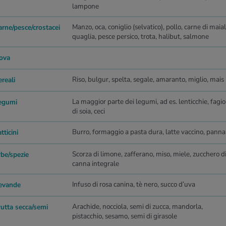
lampone
Manzo, oca, coniglio (selvatico), pollo, carne di maial
arne/pesce/crostacei
quaglia, pesce persico, trota, halibut, salmone
ova
Riso, bulgur, spelta, segale, amaranto, miglio, mais
reali
La maggior parte dei legumi, ad es. lenticchie, fagio
egumi
di soia, ceci
Burro, formaggio a pasta dura, latte vaccino, panna
tticini
Scorza di limone, zafferano, miso, miele, zucchero d
rbe/spezie
canna integrale
Infuso di rosa canina, tè nero, succo d’uva
evande
Arachide, nocciola, semi di zucca, mandorla,
rutta secca/semi
pistacchio, sesamo, semi di girasole