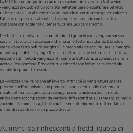
La MTC ha comunque in serbo una soluzione: in inverno la frutta viene
«yanghizzata». L’obiettivo consiste nell’attenuare o equilibrare l’effetto
rinfrescante di un alimento con un metodo di cottura che generi calore o
l’utilizzo di spezie riscaldanti, ad esempio preparando con la frutta
composte con aggiunta di zenzero, cannella o cardamomo.
Per lo stesso motivo, nei ristoranti cinesi i granchi (yin) vengono spesso
serviti in tavola con lo zenzero, che ha un effetto riscaldante. Il brodo di
carne viene fatto bollire per giorni, in modo tale da accumulare la maggior
quantità possibile di yang. Oltre alla cottura, anche in forno, e la frittura,
esistono altri metodi yanghizzanti, come la frullatura, la conservazione in
aceto e l’essiccazione. Erbe e frutti essiccati sono infatti considerati più
«caldi» dei prodotti freschi.
La «yinizzazione» funziona all’inverso. Affinché lo yang naturalmente
presente nell’organismo non prenda il sopravvento, i cibi fortemente
riscaldanti come l’agnello, la selvaggina o una bistecca ben arrostita
andrebbero accompagnati da verdure rinfrescanti quali asparagi, spinaci o
zucchine. Se non basta, il tutto può essere ulteriormente raffreddato con
un po’ di salsa di soia o un pizzico di sale.
Alimenti da rinfrescanti a freddi (quota di