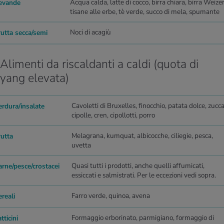
Acqua calda, latte di cocco, birra chiara, birra Weize
evande
tisane alle erbe, tè verde, succo di mela, spumante
Noci di acagiù
rutta secca/semi
Alimenti da riscaldanti a caldi (quota di
yang elevata)
Cavoletti di Bruxelles, finocchio, patata dolce, zucca
erdura/insalate
cipolle, cren, cipollotti, porro
Melagrana, kumquat, albicocche, ciliegie, pesca,
rutta
uvetta
Quasi tutti i prodotti, anche quelli affumicati,
arne/pesce/crostacei
essiccati e salmistrati. Per le eccezioni vedi sopra.
Farro verde, quinoa, avena
reali
Formaggio erborinato, parmigiano, formaggio di
tticini