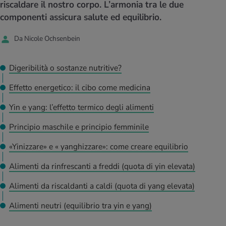
I D’ATTUALITÀ NELL’AMBITO SERVIZIO
riscaldare il nostro corpo. L’armonia tra le due
componenti assicura salute ed equilibrio.
rgie e intolleranze
t invernali
no
te delle donne
Offerte
Da Nicole Ochsenbein
enti
ess
essere
rbi fisici
Tool, test e quiz
anze nutritive
oscenze mediche
Digeribilità o sostanze nutritive?
I D’ATTUALITÀ NELL’AMBITO MOVIMENTO
I D’ATTUALITÀ NELL’AMBITO RILASSAMENTO
Effetto energetico: il cibo come medicina
Calcola il consumo calorico
Lavoro e salute
I D’ATTUALITÀ NELL’AMBITO ALIMENTAZIONE
I D’ATTUALITÀ NELL’AMBITO MEDICINA
Yin e yang: l’effetto termico degli alimenti
Calcolatore BMI
Abbassare la pressione sanguigna
Corsa & Jogging
Rilassamento attivo
Principio maschile e principio femminile
«Yinizzare» e « yanghizzare»: come creare equilibrio
Fabbisogno calorico
Dolori ai nervi
Alimenti da rinfrescanti a freddi (quota di yin elevata)
Alimenti da riscaldanti a caldi (quota di yang elevata)
Alimenti neutri (equilibrio tra yin e yang)