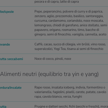
pecora e di capra, latte di capra
Pepe, peperoncino, polvere di curry e di paprica,
rbe/spezie
zenzero, aglio, prezzemolo, basilico, santoreggia,
curcuma, cardamomo, coriandolo, noce moscata,
lemongrass, chiodi di garofano, anice stellato, semi 
papavero, origano, rosmarino, timo, bacche di
ginepro, semi di finocchio, vaniglia, cannella, aceto
Caffè, cacao, succo di ciliegia, vin brûlé, vino rosso,
evande
superalcolici, Yogi Tea, tisana ai semi di finocchio
Noce di cocco, pinoli, noce
rutta secca/semi
Alimenti neutri (equilibrio tra yin e yang)
Rape rosse, insalata iceberg, indivia, formentino o
erdura/insalate
valerianella, fagiolini, piselli, carote, patate, cavolo
rapa, cavolo bianco, verza, funghi
Prugne e datteri secchi, fichi (secchi e freschi), mora
rutta