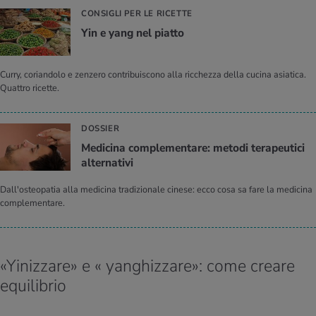
CONSIGLI PER LE RICETTE
Yin e yang nel piat­to
Curry, coriandolo e zenzero contribuiscono alla ricchezza della cucina asiatica.
Quattro ricette.
DOSSIER
Me­di­ci­na com­ple­men­ta­re: me­to­di te­ra­peu­ti­ci
al­ter­na­ti­vi
Dall'osteopatia alla medicina tradizionale cinese: ecco cosa sa fare la medicina
complementare.
«Yinizzare» e « yanghizzare»: come creare
equilibrio