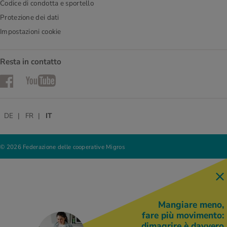
Codice di condotta e sportello
Protezione dei dati
Impostazioni cookie
Resta in contatto
Facebook
YouTube
DE
FR
IT
© 2026 Federazione delle cooperative Migros
Mangiare meno,
fare più movimento:
dimagrire è davvero