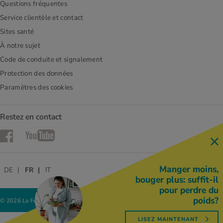
Questions fréquentes
Service clientèle et contact
Sites santé
À notre sujet
Code de conduite et signalement
Protection des données
Paramètres des cookies
Restez en contact
Facebook
YouTube
Manger moins,
DE
FR
IT
bouger plus: suffit-il
pour perdre du
poids?
© 2026 La Fédération des coopératives Migros
LISEZ MAINTENANT