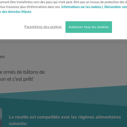
ement être transférées vers des pays qui n'ont peut-être pas un niveau de protection des 
Vous trouverez plus d'informations dans nos
informations sur les cookies |
Déclaration co
on des données iMpuls
aisés
Paramètres des cookies
Autoriser tous les cookies
ten
me ornés de bâtons de
n et c’est prêt!
La recette est compatible avec les régimes alimentaires
suivants: