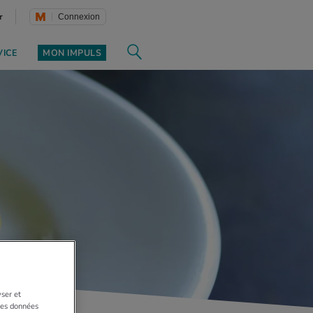
r
Connexion
VICE
MON IMPULS
yser et
 Les données