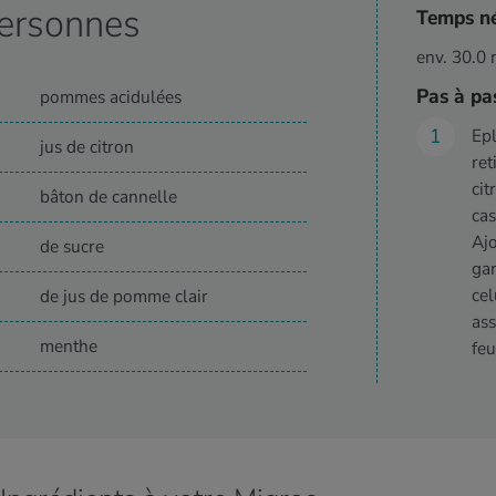
ersonnes
Temps né
env. 30.0 
Pas à pa
pommes acidulées
Epl
jus de citron
ret
cit
bâton de cannelle
cas
Ajo
de sucre
gar
cel
de jus de pomme clair
ass
menthe
feu