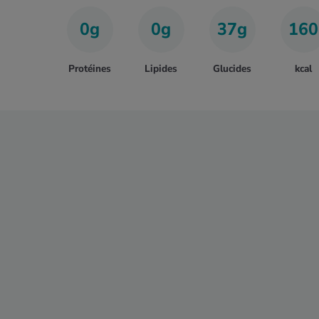
0g
0g
37g
160
Protéines
Lipides
Glucides
kcal