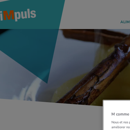
ALIM
M comme M
Nous et nos p
améliorer nos