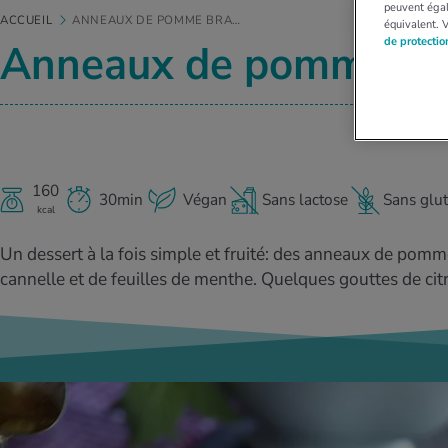
peuvent égal
ACCUEIL
ANNEAUX DE POMME BRA…
équivalent. 
de protecti
Anneaux de pomme br
160
30min
Végan
Sans lactose
Sans glu
kcal
Un dessert à la fois simple et fruité: des anneaux de pom
cannelle et de feuilles de menthe. Quelques gouttes de citro