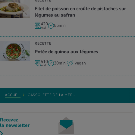
RECETTE
Filet de poisson en croûte de pistaches sur
légumes au safran
420
55min
kcal
RECETTE
Potée de quinoa aux légumes
510
30min
vegan
kcal
ACCUEIL
CASSOLETTE DE LA MER…
Recevez
la newsletter