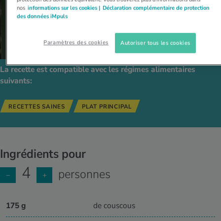
nos
informations sur les cookies |
Déclaration complémentaire de protection
des données iMpuls
Paramètres des cookies
Autoriser tous les cookies
La recette est compatible avec les régimes alimentaires
suivants:
RECETTES SAINES
PLAT PRINCIPAL
Ingrédients pour
4
personnes
−
+
175 g
de couscous