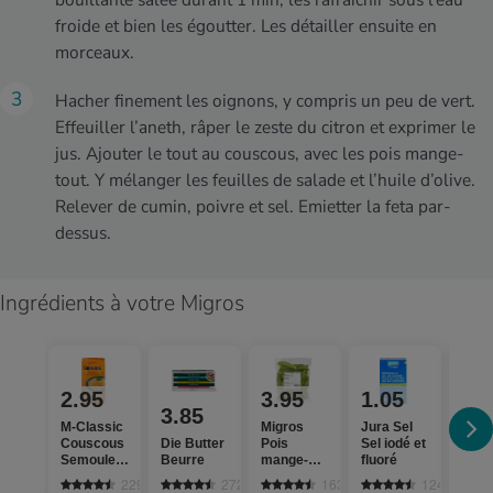
froide et bien les égoutter. Les détailler ensuite en
morceaux.
Hacher finement les oignons, y compris un peu de vert.
Effeuiller l’aneth, râper le zeste du citron et exprimer le
jus. Ajouter le tout au couscous, avec les pois mange-
tout. Y mélanger les feuilles de salade et l’huile d’olive.
Relever de cumin, poivre et sel. Emietter la feta par-
dessus.
Ingrédients à votre Migros
2.95
3.95
1.05
2.
3.85
M-Classic
Migros
Jura Sel
M-Cl
Couscous
Die Butter
Pois
Sel iodé et
Poiv
Semoule
Beurre
mange-
fluoré
Rech
de blé dur
tout
229
2727
163
1242