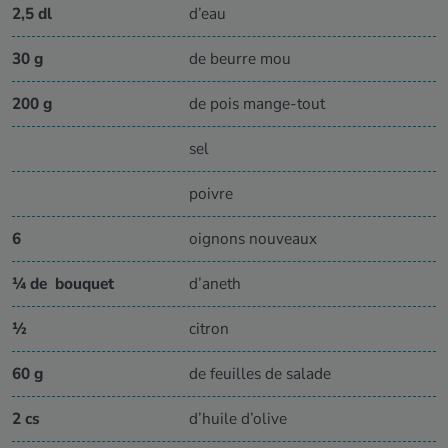
2,5 dl
d’eau
30 g
de beurre mou
200 g
de pois mange-tout
sel
poivre
6
oignons nouveaux
¼ de bouquet
d’aneth
½
citron
60 g
de feuilles de salade
2 cs
d’huile d’olive