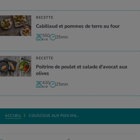
RECETTE
Cabillaud et pommes de terre au four
550
35min
kcal
RECETTE
Poitrine de poulet et salade d'avocat aux
olives
420
25min
kcal
ACCUEIL
COUSCOUS AUX POIS MA…