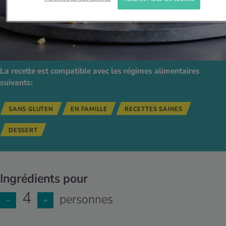
La recette est compatible avec les régimes alimentaires
suivants:
SANS GLUTEN
EN FAMILLE
RECETTES SAINES
DESSERT
Ingrédients pour
4
personnes
−
+