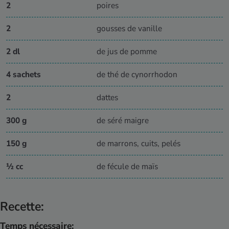
2
poires
2
gousses de vanille
2 dl
de jus de pomme
4 sachets
de thé de cynorrhodon
2
dattes
300 g
de séré maigre
150 g
de marrons, cuits, pelés
½ cc
de fécule de maïs
Recette:
Temps nécessaire: