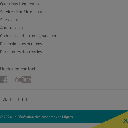
Questions fréquentes
Service clientèle et contact
Sites santé
À notre sujet
Code de conduite et signalement
Protection des données
Paramètres des cookies
Restez en contact
Facebook
YouTube
DE
FR
IT
© 2026 La Fédération des coopératives Migros