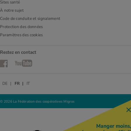
Sites santé
À notre sujet
Code de conduite et signalement
Protection des données
Paramètres des cookies
Restez en contact
Facebook
YouTube
DE
FR
IT
© 2026 La Fédération des coopératives Migros
Manger moins,