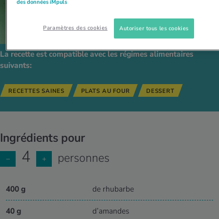
des données iMpuls
Paramètres des cookies
Autoriser tous les cookies
La recette est compatible avec les régimes alimentaires
suivants:
RECETTES SAINES
PLATS AU FOUR
DESSERT
Ingrédients pour
4
personnes
−
+
400 g
de rhubarbe
40 g
d’amandes