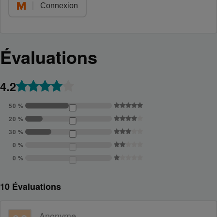
Connexion
Évaluations
4.2
FILTRER
50 %
5
LES
ÉTOILES
ÉVALUATIONS
20 %
4
PAR
ÉTOILES
30 %
NOMBRE
3
D'ÉTOILES
ÉTOILES
0 %
2
ÉTOILES
0 %
1
ÉTOILE
10
Évaluations
Anonyme