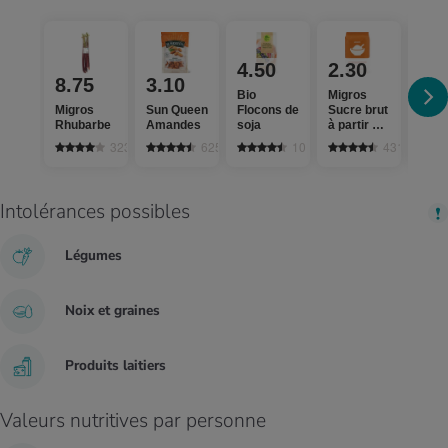
4.50
2.30
8.75
3.10
3.
Bio
Migros
Migros
Sun Queen
Flocons de
Sucre brut
Die B
Rhubarbe
Amandes
soja
à partir de
Beur
canne à
323
625
10
431
sucre gros
cristaux
Intolérances possibles
Légumes
Noix et graines
Produits laitiers
Valeurs nutritives par personne